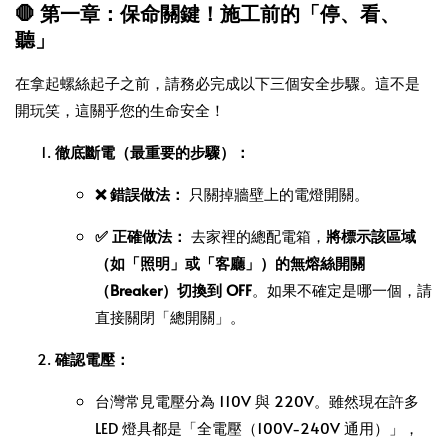
🛑 第一章：保命關鍵！施工前的「停、看、
聽」
在拿起螺絲起子之前，請務必完成以下三個安全步驟。這不是
開玩笑，這關乎您的生命安全！
徹底斷電（最重要的步驟）：
❌ 錯誤做法：
只關掉牆壁上的電燈開關。
✅ 正確做法：
去家裡的總配電箱，
將標示該區域
（如「照明」或「客廳」）的無熔絲開關
（Breaker）切換到 OFF
。如果不確定是哪一個，請
直接關閉「總開關」。
確認電壓：
台灣常見電壓分為 110V 與 220V。雖然現在許多
LED 燈具都是「全電壓（100V-240V 通用）」，