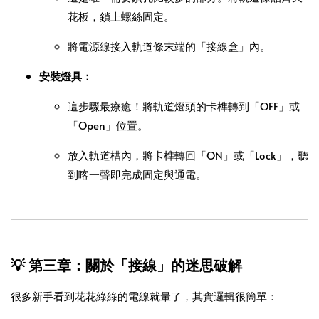
花板，鎖上螺絲固定。
將電源線接入軌道條末端的「接線盒」內。
安裝燈具：
這步驟最療癒！將軌道燈頭的卡榫轉到「OFF」或
「Open」位置。
放入軌道槽內，將卡榫轉回「ON」或「Lock」，聽
到喀一聲即完成固定與通電。
💡 第三章：關於「接線」的迷思破解
很多新手看到花花綠綠的電線就暈了，其實邏輯很簡單：