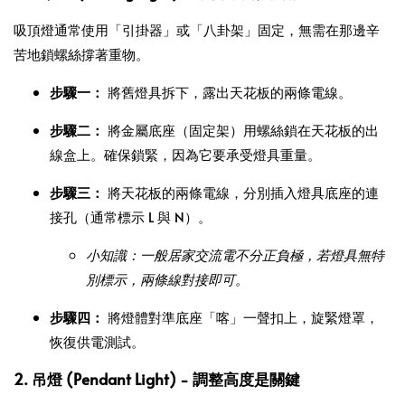
吸頂燈通常使用「引掛器」或「八卦架」固定，無需在那邊辛
苦地鎖螺絲撐著重物。
步驟一：
將舊燈具拆下，露出天花板的兩條電線。
步驟二：
將金屬底座（固定架）用螺絲鎖在天花板的出
線盒上。確保鎖緊，因為它要承受燈具重量。
步驟三：
將天花板的兩條電線，分別插入燈具底座的連
接孔（通常標示 L 與 N）。
小知識：一般居家交流電不分正負極，若燈具無特
別標示，兩條線對接即可。
步驟四：
將燈體對準底座「喀」一聲扣上，旋緊燈罩，
恢復供電測試。
2. 吊燈 (Pendant Light) - 調整高度是關鍵