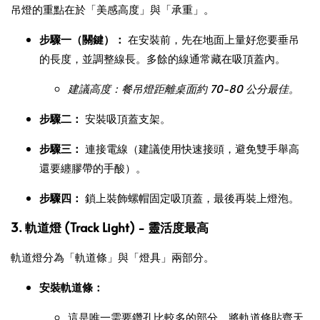
吊燈的重點在於「美感高度」與「承重」。
步驟一（關鍵）：
在安裝前，先在地面上量好您要垂吊
的長度，並調整線長。多餘的線通常藏在吸頂蓋內。
建議高度：餐吊燈距離桌面約 70-80 公分最佳。
步驟二：
安裝吸頂蓋支架。
步驟三：
連接電線（建議使用快速接頭，避免雙手舉高
還要纏膠帶的手酸）。
步驟四：
鎖上裝飾螺帽固定吸頂蓋，最後再裝上燈泡。
3. 軌道燈 (Track Light) - 靈活度最高
軌道燈分為「軌道條」與「燈具」兩部分。
安裝軌道條：
這是唯一需要鑽孔比較多的部分。將軌道條貼齊天