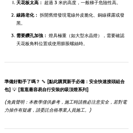
天花板太高：
超過 3 米的高度，一般梯子危險性高。
線路老化：
拆開舊燈發現電線外皮脆化、銅線裸露或發
黑。
需要鑽孔加強：
燈具極重（如大型水晶燈），需要確認
天花板角料位置或使用膨脹螺絲時。
準備好動手了嗎？
🔧
[點此購買新手必備：安全快速接頭組合
包]
💡
[逛逛最容易自行安裝的吸頂燈系列]
(免責聲明：本教學僅供參考，施工時請務必注意安全，若對電
力操作有疑慮，請委託合格專業人員施工。)