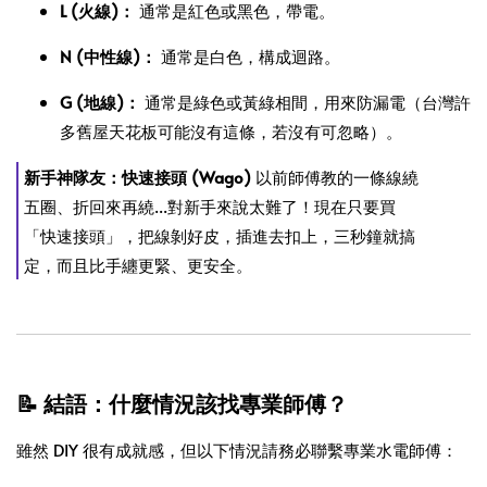
L (火線)：
通常是紅色或黑色，帶電。
N (中性線)：
通常是白色，構成迴路。
G (地線)：
通常是綠色或黃綠相間，用來防漏電（台灣許
多舊屋天花板可能沒有這條，若沒有可忽略）。
新手神隊友：快速接頭 (Wago)
以前師傅教的一條線繞
五圈、折回來再繞...對新手來說太難了！現在只要買
「快速接頭」，把線剝好皮，插進去扣上，三秒鐘就搞
定，而且比手纏更緊、更安全。
📝 結語：什麼情況該找專業師傅？
雖然 DIY 很有成就感，但以下情況請務必聯繫專業水電師傅：