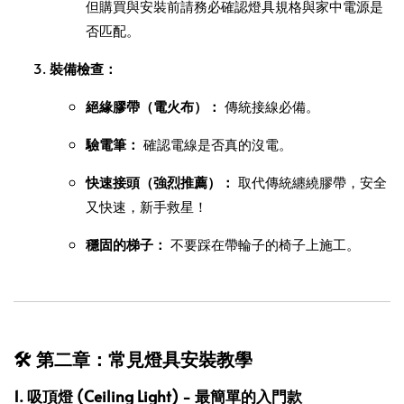
但購買與安裝前請務必確認燈具規格與家中電源是
否匹配。
裝備檢查：
絕緣膠帶（電火布）：
傳統接線必備。
驗電筆：
確認電線是否真的沒電。
快速接頭（強烈推薦）：
取代傳統纏繞膠帶，安全
又快速，新手救星！
穩固的梯子：
不要踩在帶輪子的椅子上施工。
🛠️ 第二章：常見燈具安裝教學
1. 吸頂燈 (Ceiling Light) - 最簡單的入門款