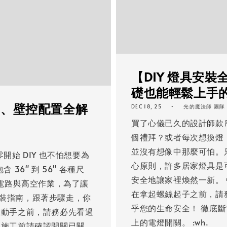
【DIY 燈具安
礎也能輕鬆上手
控、壁控配置全解
DEC 18, 25
光的魔法師 團隊
買了心儀已久的設計師款
個禮拜？或者每次想換燈
並沒有想像中那麼可怕。
始 DIY 也不怕想要為
心原則，許多居家燈具是
36" 到 56" 各種尺
安全地讓家裡煥然一新。 
及電路與高空作業，為了讓
在拿起螺絲起子之前，請
裝指南，跟著步驟走，你
乎您的生命安全！ 徹底斷
在動手之前，請務必先看過
上的電燈開關。 :wh.
，施工前請確認開關已關