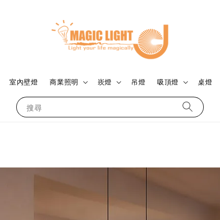
室內壁燈
商業照明
崁燈
吊燈
吸頂燈
桌燈
搜尋