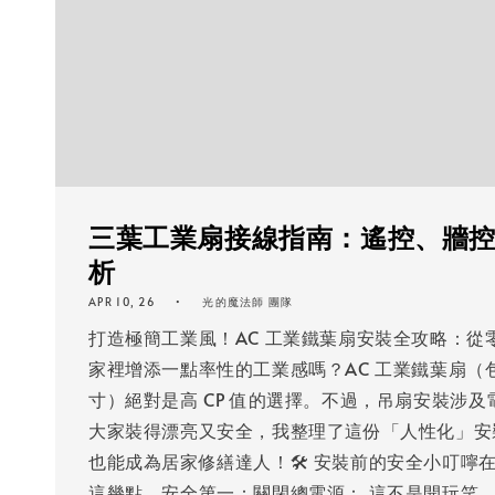
三葉工業扇接線指南：遙控、牆
析
APR 10, 26
光的魔法師 團隊
打造極簡工業風！AC 工業鐵葉扇安裝全攻略：從零開
家裡增添一點率性的工業感嗎？AC 工業鐵葉扇（包含 
寸）絕對是高 CP 值的選擇。不過，吊扇安裝涉
大家裝得漂亮又安全，我整理了這份「人性化」安
也能成為居家修繕達人！🛠 安裝前的安全小叮嚀
這幾點，安全第一：關閉總電源： 這不是開玩笑