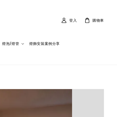
登入
購物車
燈泡/燈管
燈飾安裝案例分享