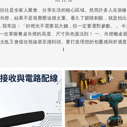
JUL 25, 26
往往是全家人聚會、分享生活的核心區域。然而許多人在裝
吊燈，結果不是視覺壓迫感太重、看久了眼睛刺眼，就是拍
，我常說：「好燈光不需要花大錢，但一定要選對參數。」 
一次掌握餐桌吊燈的高度、尺寸與色溫法則！ 一、吊燈離桌
太低又會擋住視線甚至撞到頭。要打造理想的包覆感與舒適
1