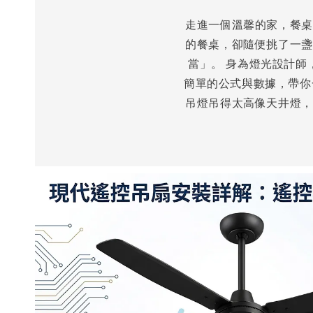
走進一個溫馨的家，餐桌
的餐桌，卻隨便挑了一盞
當」。 身為燈光設計師
簡單的公式與數據，帶你
吊燈吊得太高像天井燈，