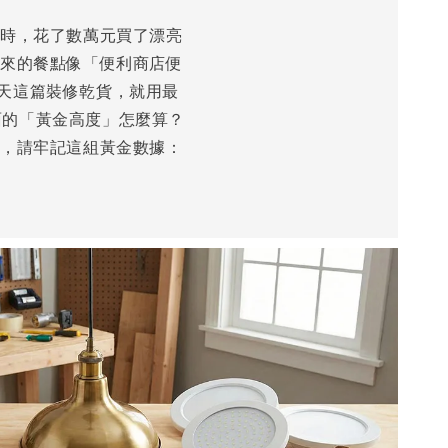
修時，花了數萬元買了漂亮
出來的餐點像「便利商店便
今天這篇裝修乾貨，就用最
面的「黃金高度」怎麼算？
度，請牢記這組黃金數據：