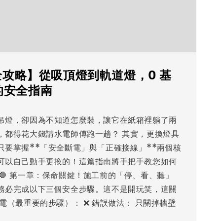
裝全攻略】從吸頂燈到軌道燈，0 基
的安全指南
吊燈，卻因為不知道怎麼裝，讓它在紙箱裡躺了兩
，都得花大錢請水電師傅跑一趟？ 其實，更換燈具
只要掌握**「安全斷電」與「正確接線」**兩個核
可以自己動手更換的！這篇指南將手把手教您如何
🛑 第一章：保命關鍵！施工前的「停、看、聽」
務必完成以下三個安全步驟。這不是開玩笑，這關
電（最重要的步驟）： ❌ 錯誤做法： 只關掉牆壁