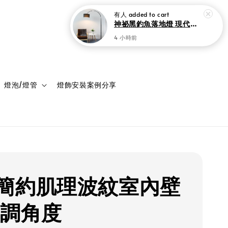
登入
購物車
燈泡/燈管
燈飾安裝案例分享
簡約肌理波紋室內壁
可調角度