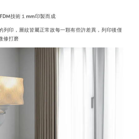
FDM技術１mm印製而成
疊的列印，層紋皆屬正常故每一顆有些許差異，列印後僅
微修打磨