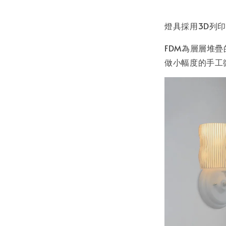
燈具採用3D列印
FDM為層層堆
做小幅度的手工