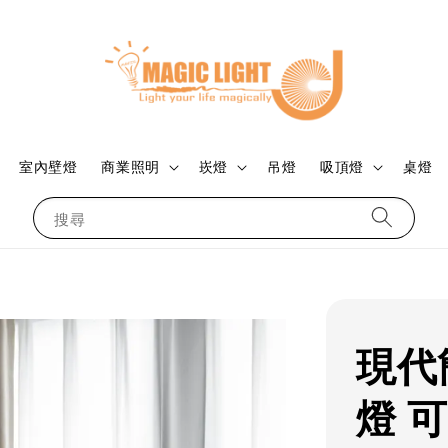
室內壁燈
商業照明
崁燈
吊燈
吸頂燈
桌燈
搜尋
現代
燈 