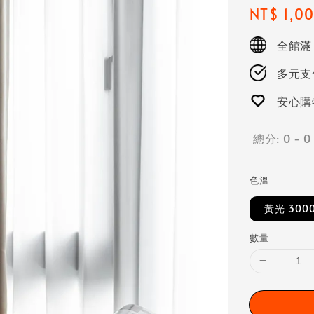
Regular
NT$ 1,0
price
全館滿
多元支付
安心購
總分:
0
-
0
色溫
黃光 300
數量