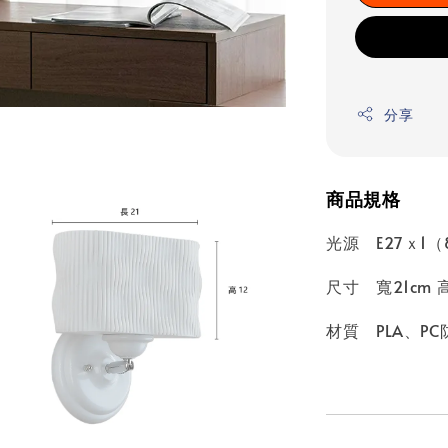
分享
商品規格
光源 E27ｘ1（
尺寸 寬21cm 高
材質 PLA、P