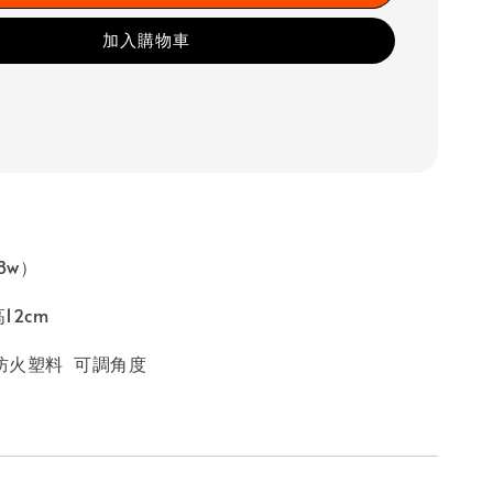
加入購物車
8w）
12cm
C防火塑料 可調角度