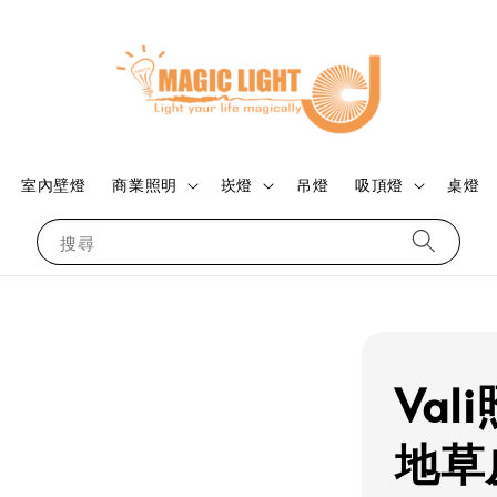
室內壁燈
商業照明
崁燈
吊燈
吸頂燈
桌燈
搜尋
Val
地草