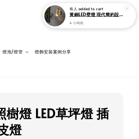
登入
購物車
燈泡/燈管
燈飾安裝案例分享
i照樹燈 LED草坪燈 插
皮燈