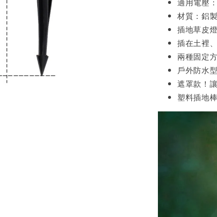
適用電壓：A
材質：鋁
插地草皮燈
插在土裡
兩種固定
戶外防水
遮罩款！
塑料插地