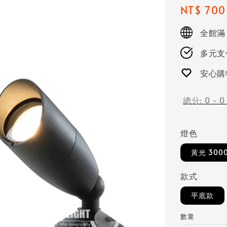
Regular
NT$ 700
price
全館滿
多元支付
安心購
總分:
0
-
0
燈色
黃光 300
款式
平底款
數量