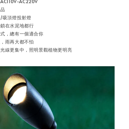
C110V-AC220V
製品
/吸頂燈投射燈
、鎖在水泥地都行
方式，總有一個適合你
型，雨再大都不怕
讓光線更集中，照明景觀植物更明亮
棒