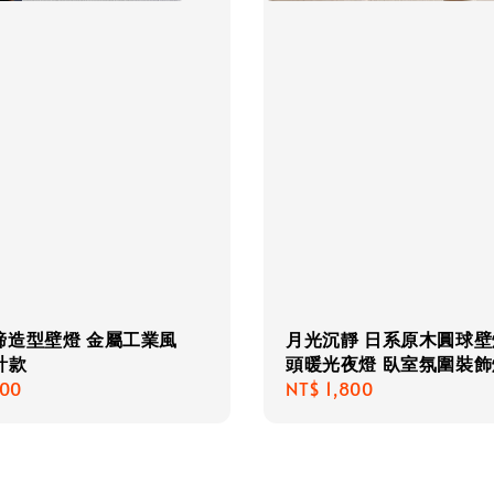
蹄造型壁燈 金屬工業風
月光沉靜 日系原木圓球壁
設計款
頭暖光夜燈 臥室氛圍裝飾
r
800
Regular
NT$ 1,800
price