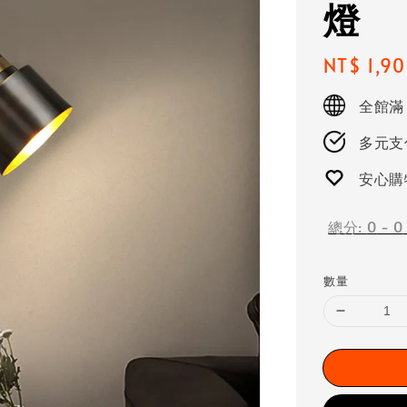
燈
Regular
NT$ 1,9
price
全館滿
多元支付
安心購
總分:
0
-
0
數量