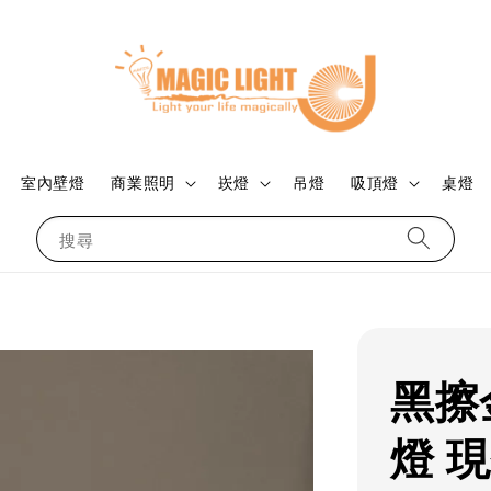
室內壁燈
商業照明
崁燈
吊燈
吸頂燈
桌燈
搜尋
黑擦
燈 