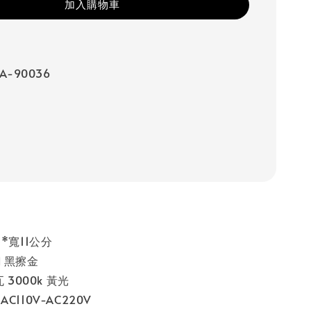
加入購物車
A-90036
*寬11公分
 黑擦金
 3000k 黃光
C110V-AC220V