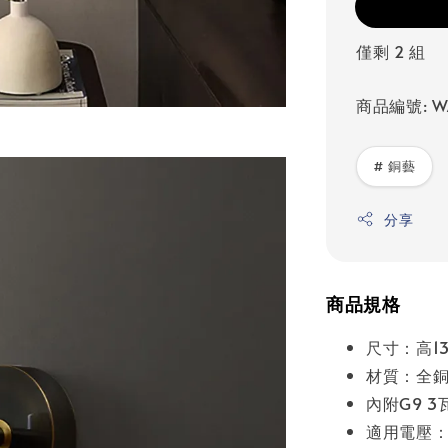
僅剩 2 組
商品編號: W
# 銅藝
分享
商品規格
尺寸：高13
材質：全銅
內附G9 3瓦
適用電壓：A