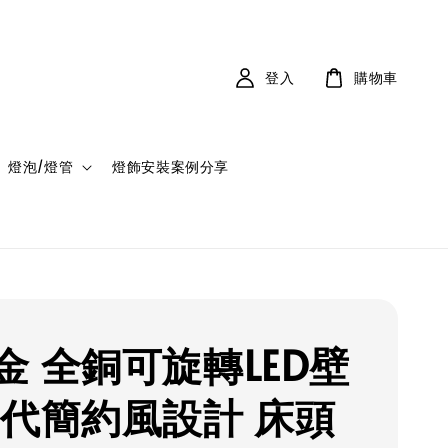
登入
購物車
燈泡/燈管
燈飾安裝案例分享
金 全銅可旋轉LED壁
現代簡約風設計 床頭