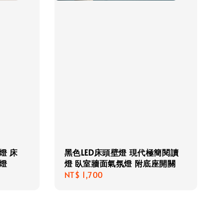
燈 床
黑色LED床頭壁燈 現代極簡閱讀
燈
燈 臥室牆面氣氛燈 附底座開關
Regular
NT$ 1,700
price