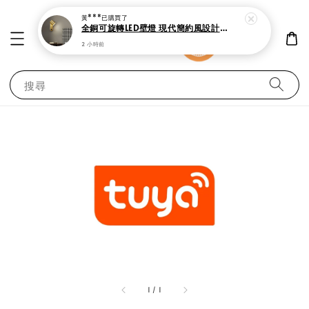
黃***
已購買了
全銅可旋轉LED壁燈 現代簡約風設計 附開關 床頭燈
2 小時前
搜尋
1
/
1