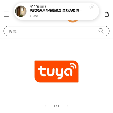
鄭***
已購買了
現代簡約戶外感應壁燈 自動亮燈 防潑水設計
4 小時前
搜尋
1
/
1