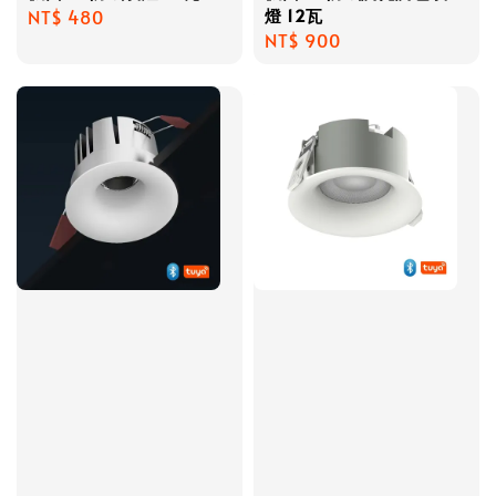
燈 12瓦
Regular
NT$ 480
Regular
NT$ 900
price
price