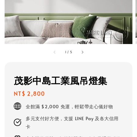
1
/
5
茂影中島工業風吊燈集
Regular
NT$ 2,800
price
全館滿 $2,000 免運，輕鬆帶走心儀好物
多元支付好方便，支援 LINE Pay 及各大信用
卡