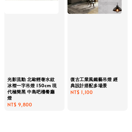
光影流動 北歐輕奢水紋
復古工業風鐵藝吊燈 經
冰褶一字吊燈 150cm 現
典設計搭配多場景
代極簡黑 中島吧檯餐廳
Regular
NT$ 1,100
燈
price
Regular
NT$ 9,800
price