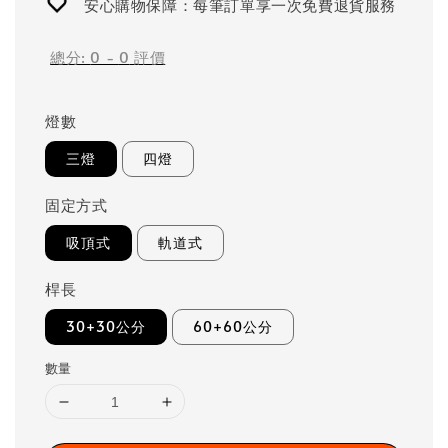
安心購物保障：每筆訂單享一次免費退貨服務
總分:
0
-
0
評價
燈數
三燈
四燈
固定方式
吸頂式
軌道式
桿長
30+30公分
60+60公分
數量