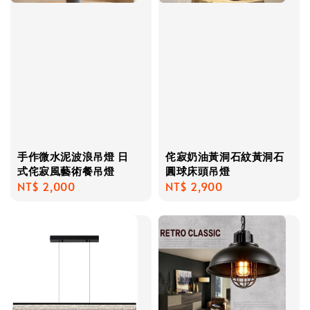
手作微水泥波浪吊燈 日
侘寂奶油黃洞石紋黃洞石
式侘寂風藝術餐吊燈
圓球床頭吊燈
Regular
NT$ 2,000
Regular
NT$ 2,900
price
price