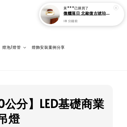
登入
購物車
燈泡/燈管
燈飾安裝案例分享
20公分】LED基礎商業
吊燈