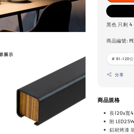
黑色 只剩 4
商品編號: PE
# 81-120公
分享
商品規格
長120x寬4.
附 LED2
鋁材烤漆 