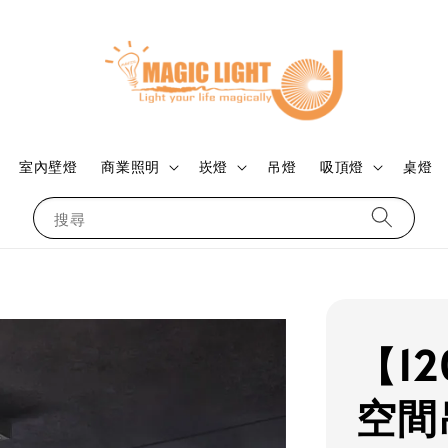
室內壁燈
商業照明
崁燈
吊燈
吸頂燈
桌燈
搜尋
【1
空間