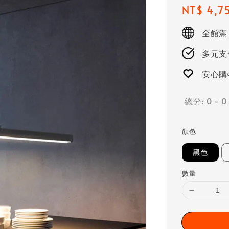
Regular
NT$ 4,7
price
全館滿
多元支付
安心購
總分:
0
-
0
顏色
黑色
數量