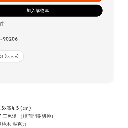
加入購物車
 件
-90206
分 (Large)
5x高4.5 (cm)
5W 三色溫 （牆面開關切換）
胡桃木 壓克力