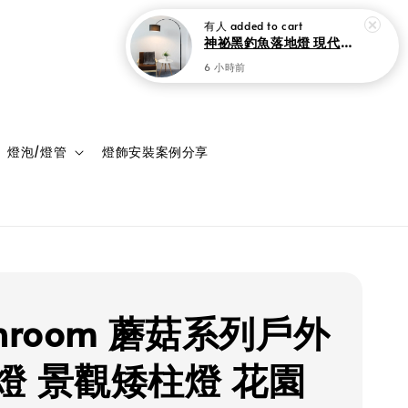
登入
購物車
燈泡/燈管
燈飾安裝案例分享
hroom 蘑菇系列戶外
燈 景觀矮柱燈 花園