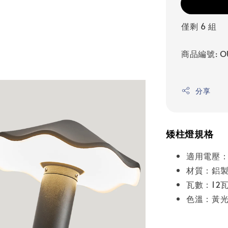
僅剩 6 組
商品編號: OU
分享
矮柱燈規格
適用電壓：A
材質：鋁
瓦數：12
色溫：黃光 