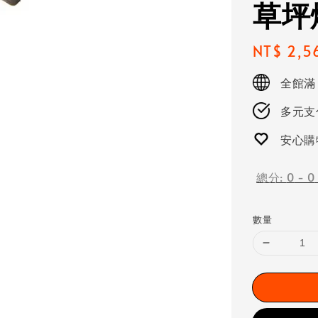
草坪
Regular
NT$ 2,5
price
全館滿
多元支付
安心購
總分:
0
-
0
數量