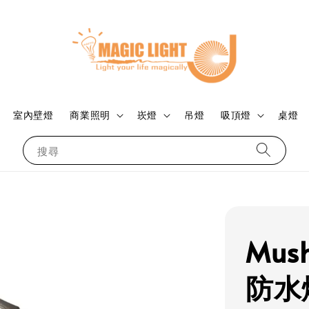
室內壁燈
商業照明
崁燈
吊燈
吸頂燈
桌燈
搜尋
Mus
防水