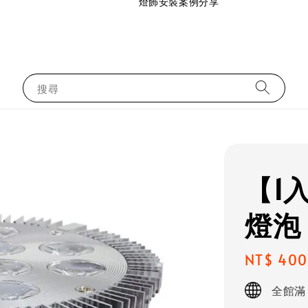
                    燈飾安裝案例分享

搜尋
【1入
燈泡
Regular
NT$ 400
price
全館滿