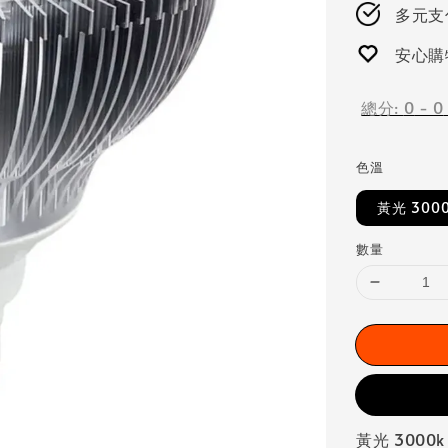
多元支付
安心購
總分:
0
-
0
色溫
黃光 300
數量
黃光 3000k