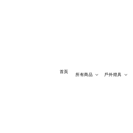
                    首頁

所有商品
戶外燈具