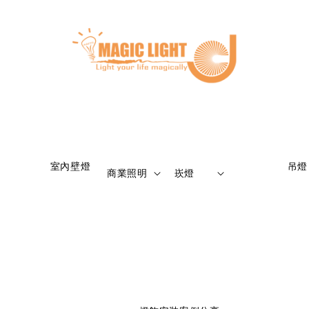
                    室內壁燈

                    吊燈

商業照明
崁燈