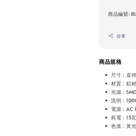
商品編號: BU
分享
商品規格
尺寸：直徑1
材質：鋁材
光源：SMD 
流明：1000
電源：AC 1
耗電：15
色溫：黃光 3