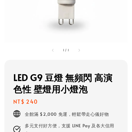
1
/
1
LED G9 豆燈 無頻閃 高演
色性 壁燈用小燈泡
Regular
NT$ 240
price
全館滿 $2,000 免運，輕鬆帶走心儀好物
多元支付好方便，支援 LINE Pay 及各大信用