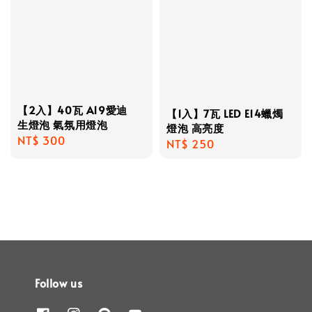
【2入】40瓦 A19愛迪
【1入】7瓦 LED E14蠟燭
生燈泡 氣氛用燈泡
燈泡 高亮度
Regular
NT$ 300
Regular
NT$ 250
price
price
Follow us