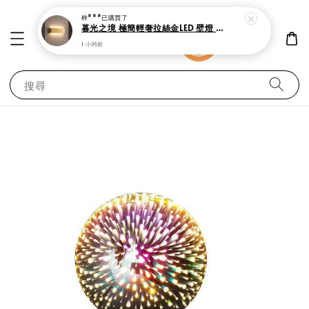
梓***
已購買了
暮光之境 極簡輕奢拉絲金LED 壁燈 上下雙向發光
1 小時前
搜尋