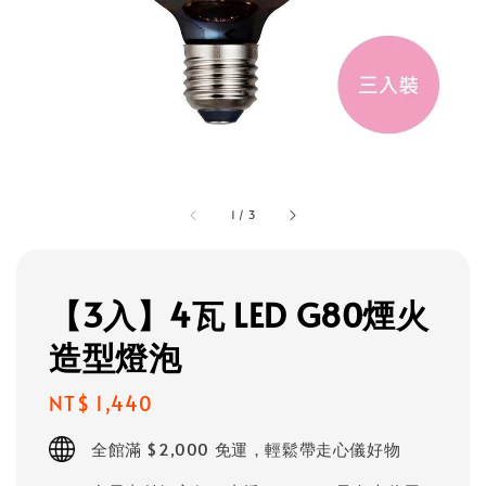
1
/
3
【3入】4瓦 LED G80煙火
造型燈泡
Regular
NT$ 1,440
price
全館滿 $2,000 免運，輕鬆帶走心儀好物