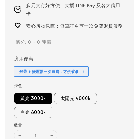
多元支付好方便，支援 LINE Pay 及各大信用
卡
安心購物保障：每筆訂單享一次免費退貨服務
總分:
0
-
0
評價
適用優惠
燈帶 + 變壓器一次買齊，方便省事
燈色
黃光 3000k
太陽光 4000k
白光 6000k
數量