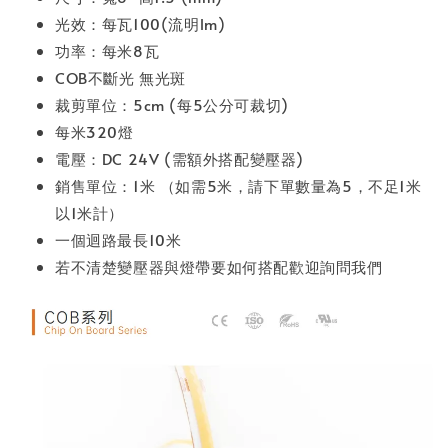
光效：每瓦100(流明lm)
功率：每米8瓦
COB不斷光 無光斑
裁剪單位：5cm (每5公分可裁切)
每米320燈
電壓：DC 24V (需額外搭配變壓器)
銷售單位：1米 （如需5米，請下單數量為5，不足1米
以1米計）
一個迴路最長10米
若不清楚變壓器與燈帶要如何搭配歡迎詢問我們