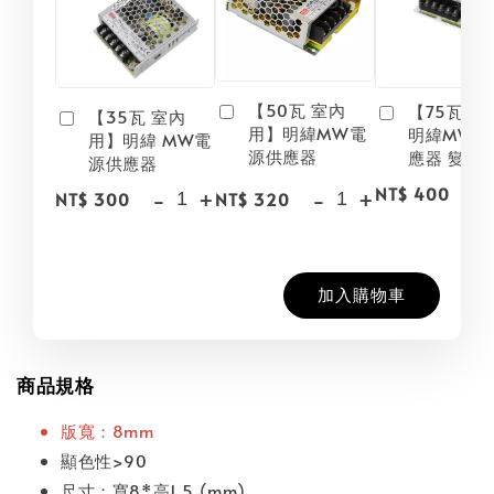
【50瓦 室內
【75瓦室
【35瓦 室內
用】明緯MW電
明緯MW電
用】明緯 MW電
源供應器
應器 變壓
源供應器
-
NT$ 400
-
+
-
+
NT$ 300
NT$ 320
加入購物車
商品規格
版寬：8mm
顯色性>90
尺寸：寬8*高1.5 (mm)