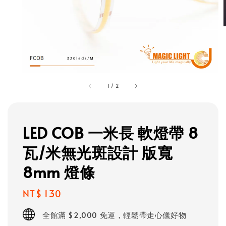
1
/
2
LED COB 一米長 軟燈帶 8
瓦/米無光斑設計 版寬
8mm 燈條
Regular
NT$ 130
price
全館滿 $2,000 免運，輕鬆帶走心儀好物