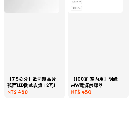
【7.5公分】歐司朗晶片
【100瓦 室內用】明緯
弧面LED防眩崁燈 12瓦I
MW電源供應器
Regular
NT$ 480
Regular
NT$ 450
price
price