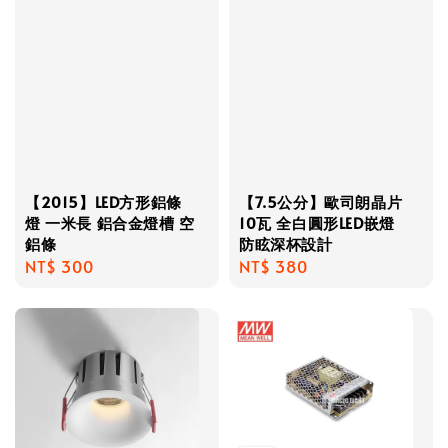
【2015】LED方形鋁條
【7.5公分】歐司朗晶片
燈 一米長 鋁合金燈槽 空
10瓦 全白圓形LED嵌燈
鋁條
防眩深杯設計
Regular
NT$ 300
Regular
NT$ 380
price
price