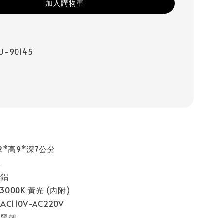
加入購物車
-90145
2*高9*深7公分
瓦
鑄鋁
3000K 黃光 (內附)
C110V-AC220V
：黑殼