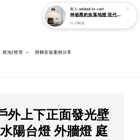
登入
購物車
燈泡/燈管
燈飾安裝案例分享
D 戶外上下正面發光壁
防水陽台燈 外牆燈 庭