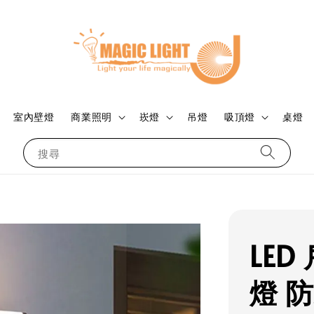
室內壁燈
商業照明
崁燈
吊燈
吸頂燈
桌燈
搜尋
LE
燈 