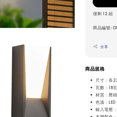
僅剩 12 組
商品編號: OU
分享
商品規格
尺寸：長2
瓦數：18
材質：壓
色溫：LED 
輸入電壓：A
本體顏色