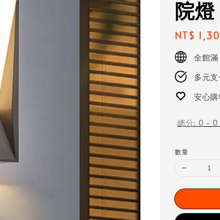
院燈
Regular
NT$ 1,3
price
全館滿
多元支付
安心購
總分:
0
-
0
數量