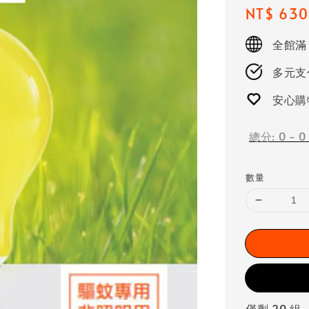
Regular
NT$ 630
price
全館滿
多元支付
安心購
總分:
0
-
0
數量
僅剩 20 組