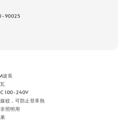
-90025
NM波長
8瓦
 100-240V
病媒蚊，可防止登革熱
，非照明用
效果
冰