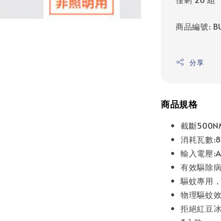
商品編號: BU
分享
商品規格
截斷500
消耗瓦數:
輸入電壓:AC
有效驅除
驅蚊專用
物理驅蚊
拒絕紅豆