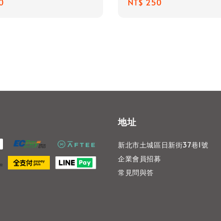
r
0
Regular
NT$ 250
price
地址
新北市土城區日新街37巷1號
企業會員招募
常見問與答