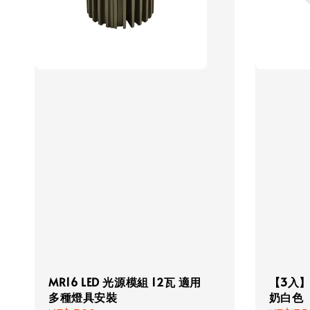
MR16 LED 光源模組 12瓦 適用
【3入】
多種燈具安裝
奶白色