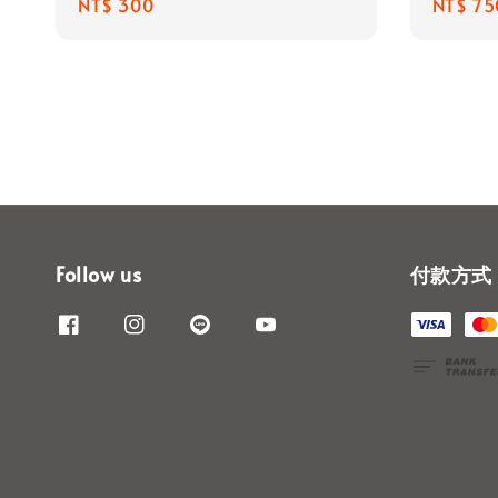
Regular
NT$ 300
Regula
NT$ 75
price
price
Follow us
付款方式