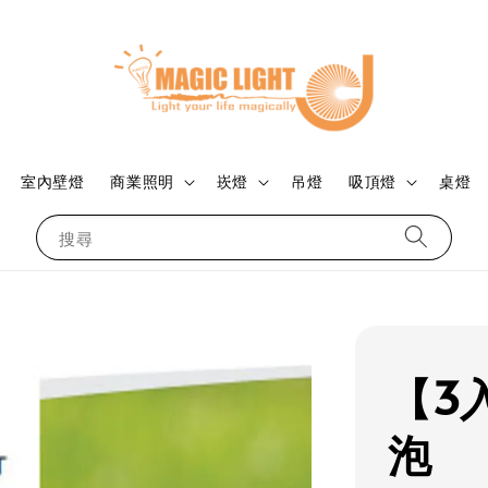
室內壁燈
商業照明
崁燈
吊燈
吸頂燈
桌燈
搜尋
【3
泡