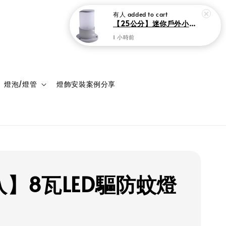
登入
購物車
燈泡/燈管
燈飾安裝案例分享
入】8瓦LED驅防蚊燈