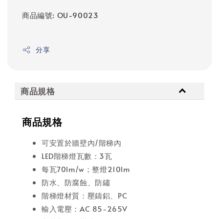
商品編號: OU-90023
分享
商品規格
商品規格
可安置於牆壁內/階梯內
LED階梯燈瓦數：3瓦
每瓦70lm/w；整燈210lm
防水、防腐蝕、防鏽
階梯燈材質：壓鑄鋁、PC
輸入電壓：AC 85-265V