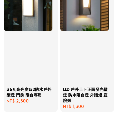
36瓦高亮度LED防水戶外
LED 戶外上下正面發光壁
壁燈 門前 陽台專用
燈 防水陽台燈 外牆燈 庭
院燈
Regular
NT$ 2,500
Regular
NT$ 1,300
price
price