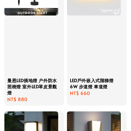
曼恩LED插地燈 户外防水
LED戶外嵌入式階梯燈
照樹燈 室外LED草皮景觀
6W 步道燈 車道燈
燈
Regular
NT$ 660
Regular
NT$ 880
price
price