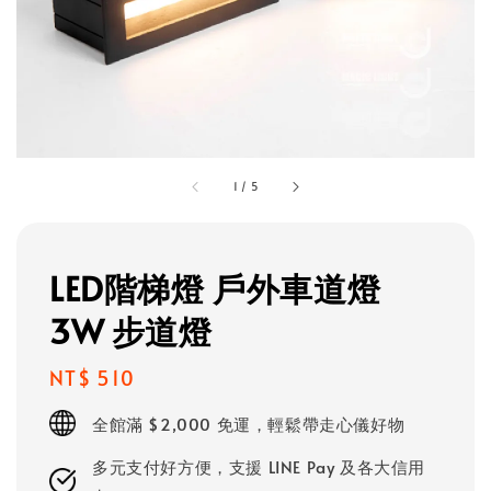
1
/
5
LED階梯燈 戶外車道燈
3W 步道燈
Regular
NT$ 510
price
全館滿 $2,000 免運，輕鬆帶走心儀好物
多元支付好方便，支援 LINE Pay 及各大信用