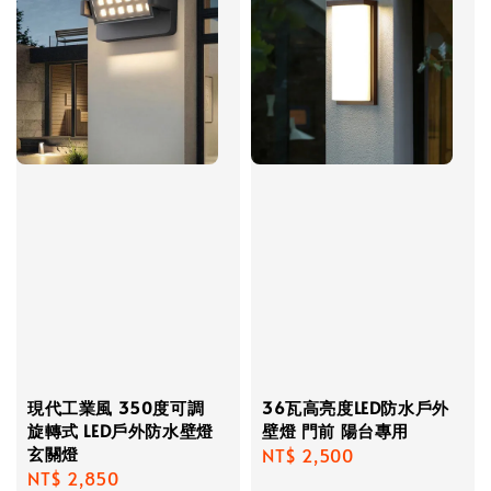
現代工業風 350度可調
36瓦高亮度LED防水戶外
旋轉式 LED戶外防水壁燈
壁燈 門前 陽台專用
玄關燈
Regular
NT$ 2,500
Regular
NT$ 2,850
price