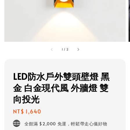
1
/
2
LED防水戶外雙頭壁燈 黑
金 白金現代風 外牆燈 雙
向投光
Regular
NT$ 1,640
price
全館滿 $2,000 免運，輕鬆帶走心儀好物