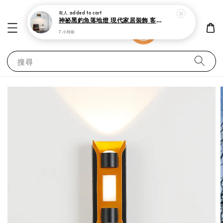
有人
added to cart
神祕黑釣魚落地燈 現代家居裝飾 客廳 書房與臥室立燈
7 小時前
搜尋