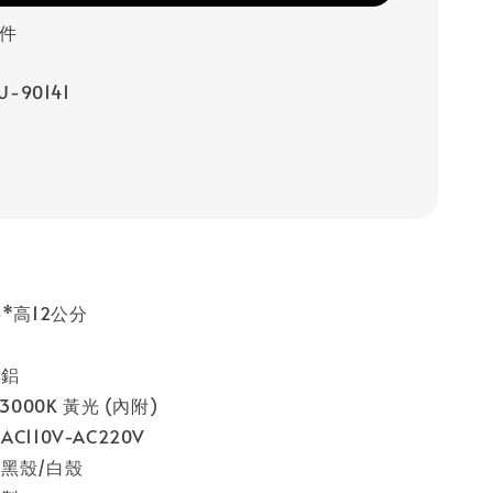
 件
-90141
*高12公分
鑄鋁
3000K 黃光 (內附)
C110V-AC220V
黑殼/白殼