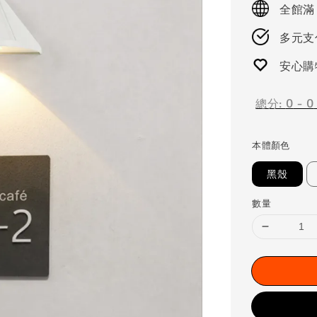
全館滿
多元支付
安心購
總分:
0
-
0
本體顏色
黑殼
數量