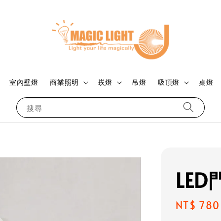
室內壁燈
商業照明
崁燈
吊燈
吸頂燈
桌燈
搜尋
LE
Regular
NT$ 780
price