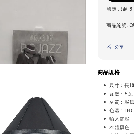
黑殼 只剩 8
商品編號: OU
分享
商品規格
尺寸：長18
瓦數：6瓦
材質：壓
色溫：LED 
輸入電壓：A
本體顏色：