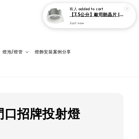
登入
購物車
燈泡/燈管
燈飾安裝案例分享
D門口招牌投射燈