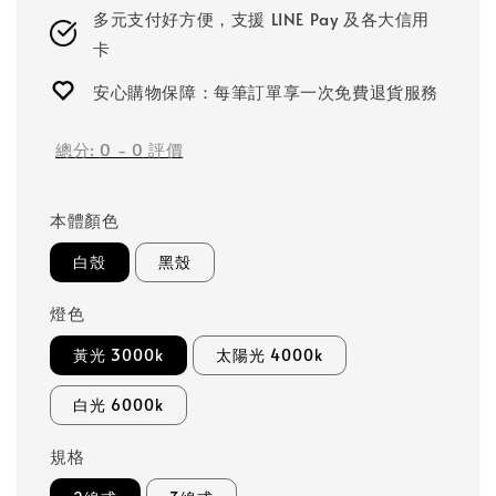
多元支付好方便，支援 LINE Pay 及各大信用
卡
安心購物保障：每筆訂單享一次免費退貨服務
總分:
0
-
0
評價
本體顏色
白殼
黑殼
燈色
黃光 3000k
太陽光 4000k
白光 6000k
規格