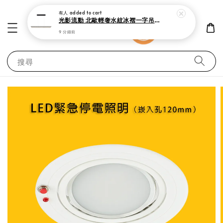
有人
added to cart
光影流動 北歐輕奢水紋冰褶一字吊燈 150cm 現代極簡黑 中島吧檯餐廳燈
9 分鐘前
搜尋