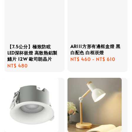
AR111方形有邊框盒燈 黑
【7.5公分】極致防眩
白配色 白框崁燈
LED深杯嵌燈 高散熱鋁製
鰭片 12W 歐司朗晶片
Regular
NT$ 460
-
NT$ 610
Regular
NT$ 480
price
price