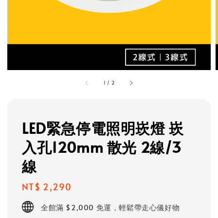
1
/
2
LED緊急停電照明崁燈 崁
入孔120mm 散光 2線/3
線
Regular
NT$ 2,290
price
全館滿 $2,000 免運，輕鬆帶走心儀好物