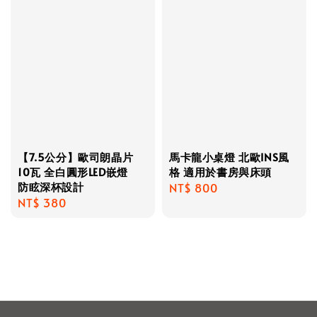
【7.5公分】歐司朗晶片
馬卡龍小桌燈 北歐INS風
10瓦 全白圓形LED嵌燈
格 適用於書房與床頭
防眩深杯設計
Regular
NT$ 800
Regular
NT$ 380
price
price