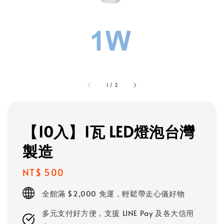
1
/
2
【10入】1瓦 LED燈泡台灣
製造
Regular
NT$ 500
price
全館滿 $2,000 免運，輕鬆帶走心儀好物
多元支付好方便，支援 LINE Pay 及各大信用