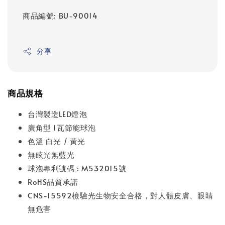
商品編號: BU-90014
分享
商品規格
台灣製造LED燈泡
廣角型 1瓦節能球泡
色溫 白光 / 黃光
無眩光無藍光
球泡專利號碼 : M532015號
RoHS品質承諾
CNS-15592檢驗光生物安全合格，對人體皮膚、眼睛
無危害