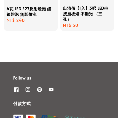
出清價【1入】3呎 LED串
4瓦 LED E27反射燈泡 鍍
接層板燈 不斷光 （三
銀燈泡 無影燈泡
孔）
Regular
NT$ 240
Regular
NT$ 50
price
price
Follow us
付款方式