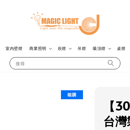
室內壁燈
商業照明
崁燈
吊燈
吸頂燈
桌燈
搜尋
箱購
【30
台灣