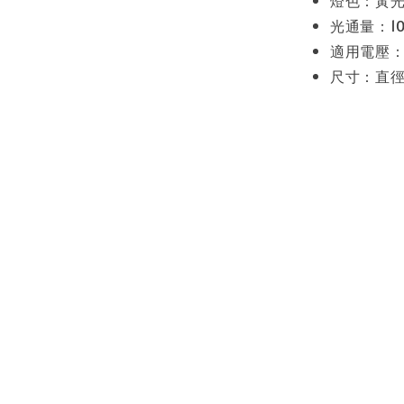
光通量：105
適用電壓：A
尺寸：直徑6