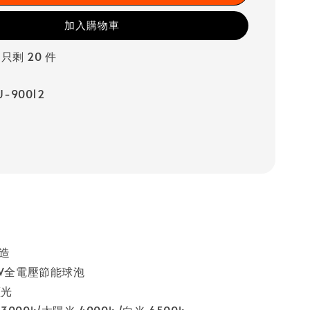
加入購物車
 只剩 20 件
-90012
製造
3W全電壓節能球泡
藍光
00k/太陽光 4000k /白光 6500k