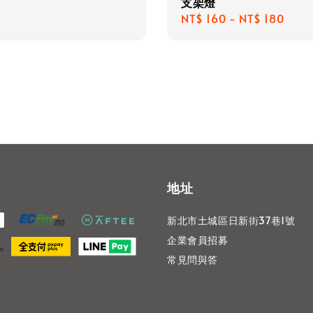
支架燈
Regular
NT$ 160
-
NT$ 180
price
地址
新北市土城區日新街37巷1號
企業會員招募
常見問與答