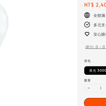
Regular
NT$ 2,4
price
全館滿
多元支付
安心購
總分:
0
-
0
燈色
黃光 300
數量