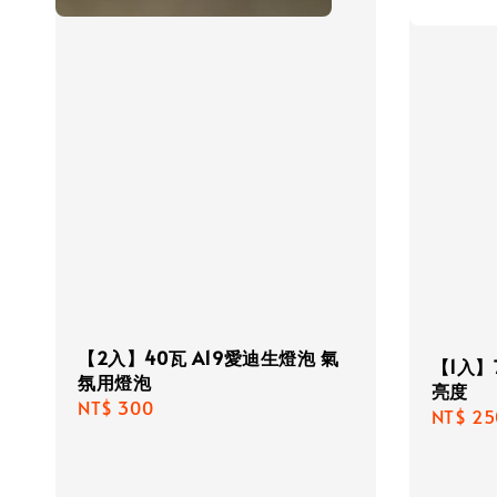
【2入】40瓦 A19愛迪生燈泡 氣
【1入】7
氛用燈泡
亮度
Regular
NT$ 300
Regula
NT$ 25
price
price