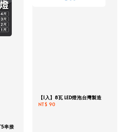
【1入】8瓦 LED燈泡台灣製造
Regular
NT$ 90
price
T5串接