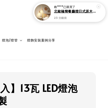
賴***
已購買了
北歐極簡餐廳燈日式原木紋復古侘寂吊燈
23 分鐘前
登入
購物車
燈泡/燈管
燈飾安裝案例分享
入】13瓦 LED燈泡
製