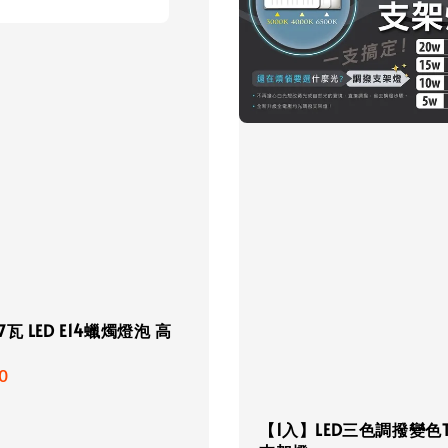
瓦 LED E14蠟燭燈泡 高
r
0
【1入】LED三色調撥變色