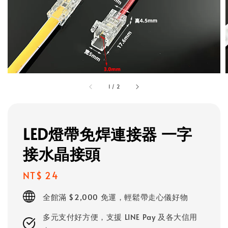
1
/
2
LED燈帶免焊連接器 一字
接水晶接頭
Regular
NT$ 24
price
全館滿 $2,000 免運，輕鬆帶走心儀好物
多元支付好方便，支援 LINE Pay 及各大信用