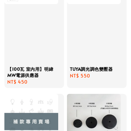
【100瓦 室內用】明緯
TUYA調光調色變壓器
MW電源供應器
Regular
NT$ 550
Regular
NT$ 450
price
price