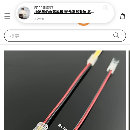
周***
已購買了
神祕黑釣魚落地燈 現代家居裝飾 客廳 書房與臥室立燈
2 小時前
搜尋