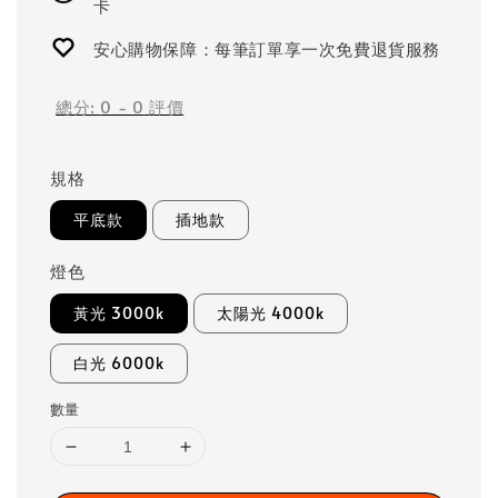
卡
安心購物保障：每筆訂單享一次免費退貨服務
總分:
0
-
0
評價
規格
平底款
插地款
燈色
黃光 3000k
太陽光 4000k
白光 6000k
數量