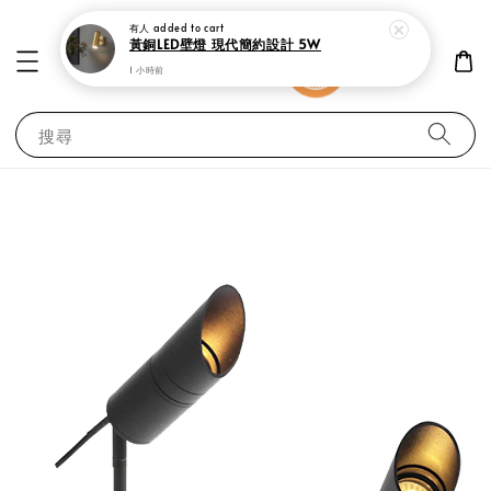
黃銅LED壁燈 現代簡約設計 5W
1 小時前
搜尋