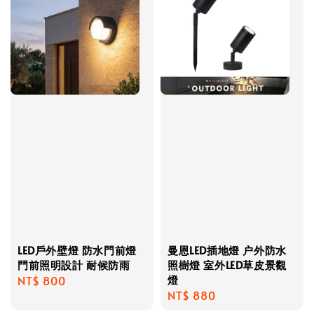
LED戶外壁燈 防水門前燈
曼恩LED插地燈 户外防水
門前照明設計 耐候防雨
照樹燈 室外LED草皮景觀
燈
Regular
NT$ 800
Regular
NT$ 880
price
price