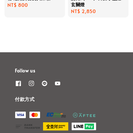
玄關燈
Regular
NT$ 800
Regular
NT$ 2,850
price
price
Follow us
付款方式