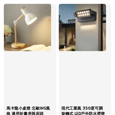
馬卡龍小桌燈 北歐INS風
現代工業風 350度可調
格 適用於書房與床頭
旋轉式 LED戶外防水壁燈