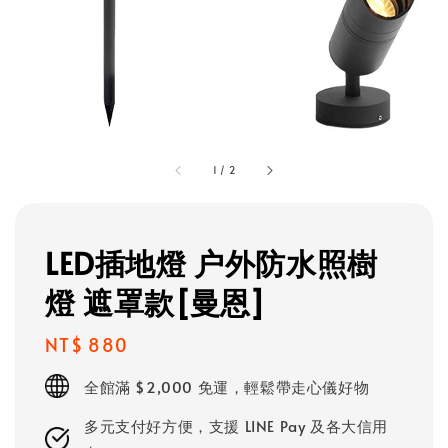
1
/
2
LED插地燈 户外防水照樹
燈 遮罩款[曼恩]
Regular
NT$ 880
price
全館滿 $2,000 免運，輕鬆帶走心儀好物
多元支付好方便，支援 LINE Pay 及各大信用