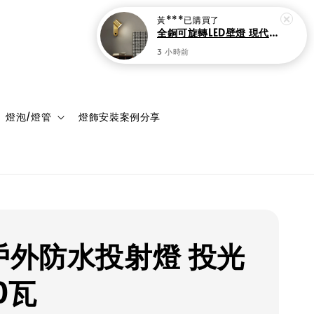
3 小時前
登入
購物車
燈泡/燈管
燈飾安裝案例分享
D戶外防水投射燈 投光
0瓦