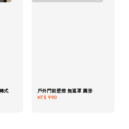
旋轉式
戶外門前壁燈 無遮罩 圓形
Regular
NT$ 990
price