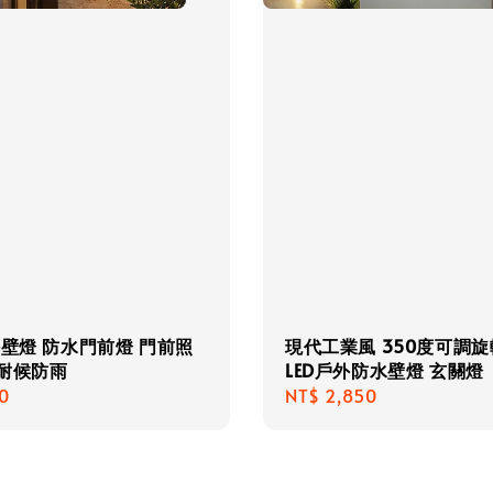
外壁燈 防水門前燈 門前照
現代工業風 350度可調
 耐候防雨
LED戶外防水壁燈 玄關燈
r
0
Regular
NT$ 2,850
price