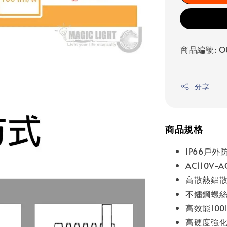
商品編號: OU
分享
商品規格
IP66戶外
AC110V
高散熱鋁
不鏽鋼螺
高效能100
高硬度強