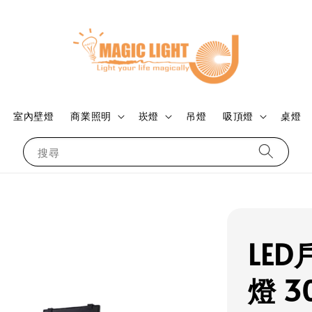
室內壁燈
商業照明
崁燈
吊燈
吸頂燈
桌燈
搜尋
LE
燈 3