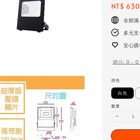
Regular
NT$ 630
price
全館滿
多元支付
安心購
總分:
0
-
0
燈色
白光
數量