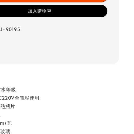
加入購物車
-90195
防水等級
-AC220V全電壓使用
散熱鰭片
絲
lm/瓦
化玻璃