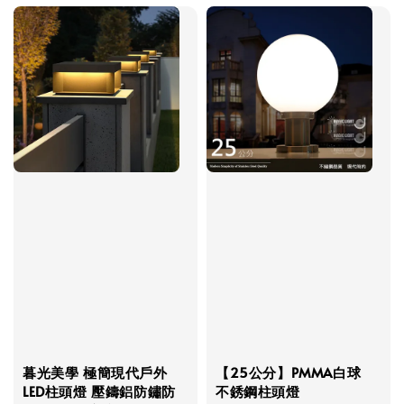
暮光美學 極簡現代戶外
【25公分】PMMA白球
LED柱頭燈 壓鑄鋁防鏽防
不銹鋼柱頭燈