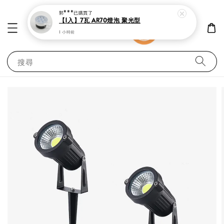
郭***
已購買了
【1入】7瓦 AR70燈泡 聚光型
1 小時前
搜尋