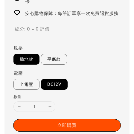
卡
安心購物保障：每筆訂單享一次免費退貨服務
總分:
0
-
0
評價
規格
插地款
平底款
電壓
全電壓
DC12V
數量
立即購買