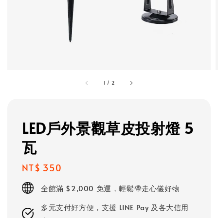
1
/
2
LED戶外景觀草皮投射燈 5
瓦
Regular
NT$ 350
price
全館滿 $2,000 免運，輕鬆帶走心儀好物
多元支付好方便，支援 LINE Pay 及各大信用