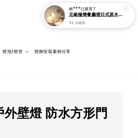
登入
購物車
燈泡/燈管
燈飾安裝案例分享
D戶外壁燈 防水方形門