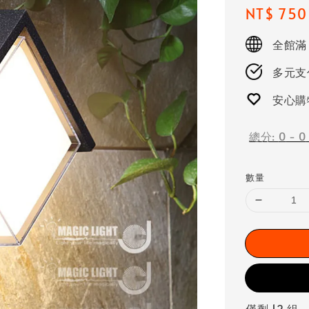
Regular
NT$ 750
price
全館滿
多元支付
安心購
總分:
0
-
0
數量
僅剩 12 組