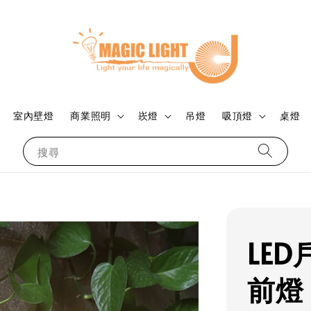
室內壁燈
商業照明
崁燈
吊燈
吸頂燈
桌燈
搜尋
LE
前燈