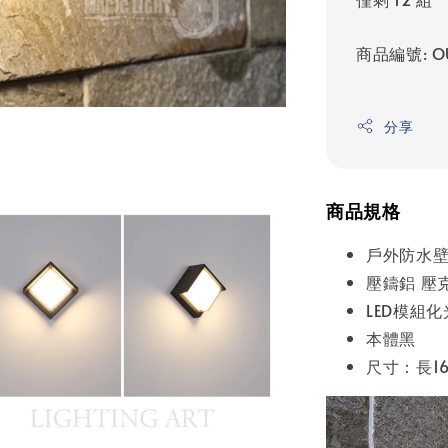
商品編號: O
分享
商品規格
戶外防水
壓鑄鋁 壓
LED模組化
本體黑
尺寸：長16