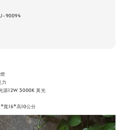
U-90094
壁燈
克力
光源12W 3000K 黃光
*寬16*高10公分