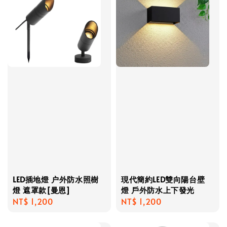
LED插地燈 户外防水照樹
現代簡約LED雙向陽台壁
燈 遮罩款[曼恩]
燈 戶外防水上下發光
Regular
NT$ 1,200
Regular
NT$ 1,200
price
price