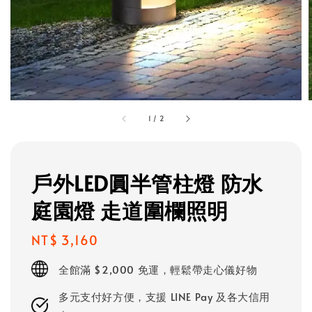
1
/
2
戶外LED圓半管柱燈 防水
庭園燈 走道圍欄照明
Regular
NT$ 3,160
price
全館滿 $2,000 免運，輕鬆帶走心儀好物
多元支付好方便，支援 LINE Pay 及各大信用