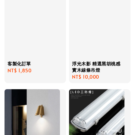
客製化訂單
浮光木影 精選黑胡桃感
實木線條吊燈
Regular
NT$ 1,850
Regular
NT$ 10,000
price
price