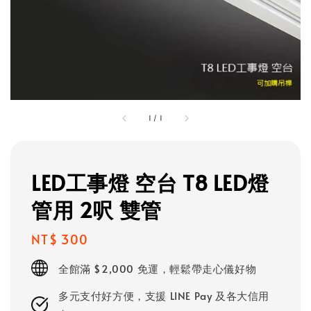
1
/
1
LED工事燈 空台 T8 LED燈
管用 2呎 雙管
Regular
NT$ 300
price
全館滿 $2,000 免運，輕鬆帶走心儀好物
多元支付好方便，支援 LINE Pay 及各大信用