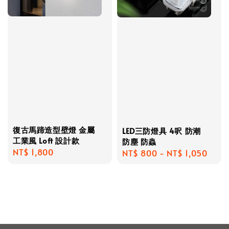
復古馬蹄造型壁燈 金屬
LED三防燈具 4呎 防潮
工業風 Loft 設計款
防塵 防蟲
Regular
NT$ 1,800
Regular
NT$ 800
-
NT$ 1,050
price
price