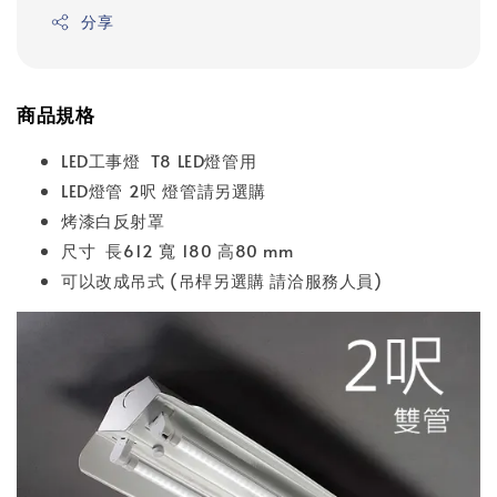
分享
商品規格
LED工事燈 T8 LED燈管用
LED燈管 2呎 燈管請另選購
烤漆白反射罩
尺寸 長612 寬 180 高80 mm
可以改成吊式 (吊桿另選購 請洽服務人員)