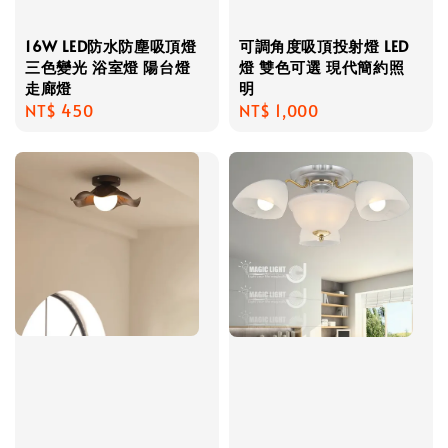
16W LED防水防塵吸頂燈
可調角度吸頂投射燈 LED
三色變光 浴室燈 陽台燈
燈 雙色可選 現代簡約照
走廊燈
明
Regular
NT$ 450
Regular
NT$ 1,000
price
price