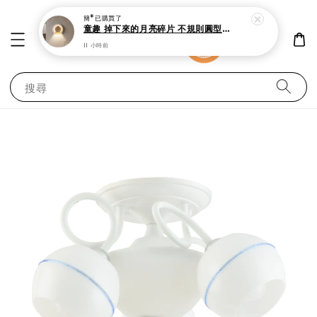
簡*
已購買了
童趣 掉下來的月亮碎片 不規則圓型溫暖柔光氣氛室內壁燈I
11 小時前
搜尋