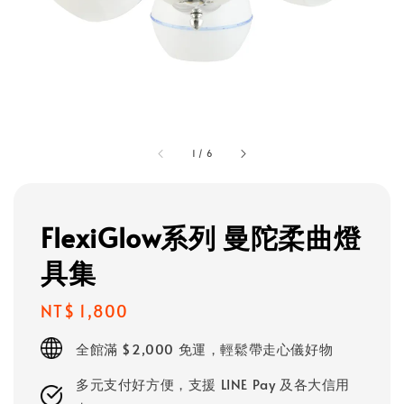
1
/
6
FlexiGlow系列 曼陀柔曲燈
具集
Regular
NT$ 1,800
price
全館滿 $2,000 免運，輕鬆帶走心儀好物
多元支付好方便，支援 LINE Pay 及各大信用