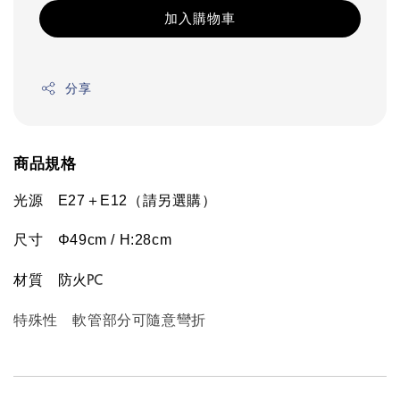
加入購物車
分享
商品規格
光源　E27＋E12（請另選購）
尺寸　Φ49cm / H:28cm
防火
PC
材質　
特殊性 軟管部分可隨意彎折