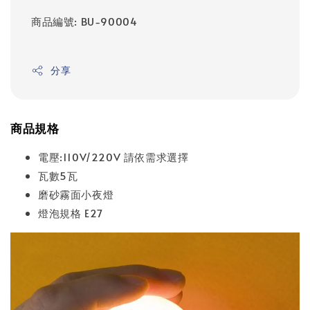
商品編號: BU-90004
分享
商品規格
電壓:110V/220V 請依需求選擇
瓦數5瓦
磨砂霧面小夜燈
燈泡規格 E27