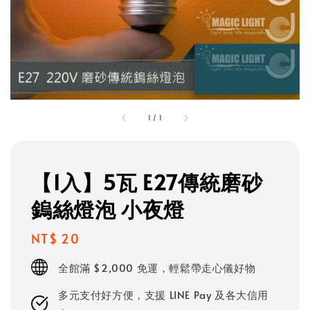
1
/
1
【1入】5瓦 E27傳統磨砂
鎢絲燈泡 小夜燈
Regular
NT$ 20
price
全館滿 $2,000 免運，輕鬆帶走心儀好物
多元支付好方便，支援 LINE Pay 及各大信用