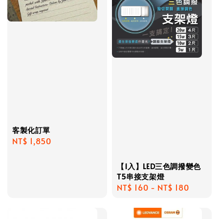
客製化訂單
Regular
NT$ 1,850
price
【1入】LED三色調撥變色
T5串接支架燈
Regular
NT$ 160
-
NT$ 180
price