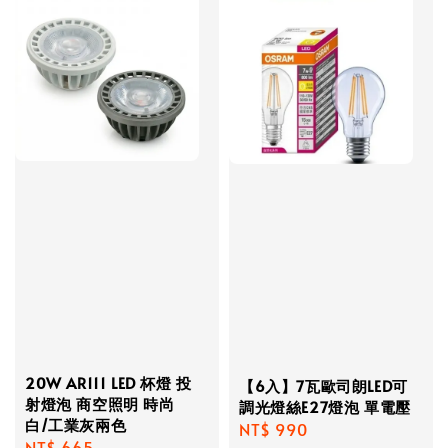
20W AR111 LED 杯燈 投
【6入】7瓦歐司朗LED可
射燈泡 商空照明 時尚
調光燈絲E27燈泡 單電壓
白/工業灰兩色
Regular
NT$ 990
Regular
NT$ 665