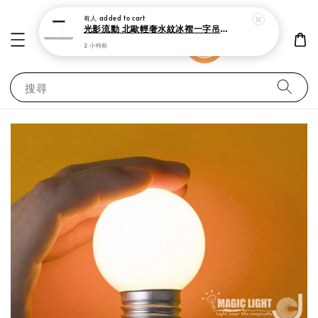
有人
added to cart
光影流動 北歐輕奢水紋冰褶一字吊燈 150cm 現代極簡黑 中島吧檯餐廳燈
2 小時前
搜尋