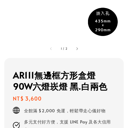
1
/
2
AR111無邊框方形盒燈
90W六燈崁燈 黑.白兩色
Regular
NT$ 3,600
price
全館滿 $2,000 免運，輕鬆帶走心儀好物
多元支付好方便，支援 LINE Pay 及各大信用