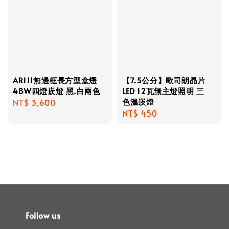
AR111無邊框長方型盒燈
【7.5公分】歐司朗晶片
48W四燈崁燈 黑.白兩色
LED 12瓦無主燈照明 三
色溫崁燈
Regular
NT$ 3,600
Regular
NT$ 450
price
price
Follow us