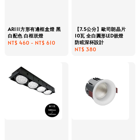
AR111方形有邊框盒燈 黑
【7.5公分】歐司朗晶片
白配色 白框崁燈
10瓦 全白圓形LED嵌燈
防眩深杯設計
Regular
NT$ 460
-
NT$ 610
Regular
NT$ 380
price
price