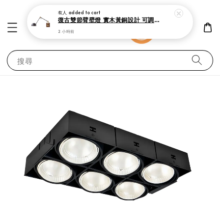
有人
added to cart
復古雙節臂壁燈 實木黃銅設計 可調式工作閱讀燈
2 小時前
搜尋