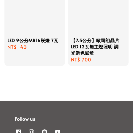
LED 9公分MR16崁燈 7瓦
【7.5公分】歐司朗晶片
LED 12瓦無主燈照明 調
Regular
NT$ 140
光調色嵌燈
price
Regular
NT$ 700
price
Follow us