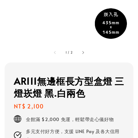
1
/
2
AR111無邊框長方型盒燈 三
燈崁燈 黑.白兩色
Regular
NT$ 2,100
price
全館滿 $2,000 免運，輕鬆帶走心儀好物
多元支付好方便，支援 LINE Pay 及各大信用