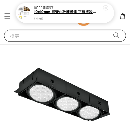
魏***
已購買了
10x10mm 可彎曲矽膠燈條 正發光設計 防水耐用
1 小時前
搜尋