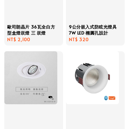
歐司朗晶片 36瓦全白方
9公分嵌入式防眩光燈具
型盒燈崁燈 三 崁燈
7W LED 橢圓孔設計
Regular
NT$ 2,100
Regular
NT$ 320
price
price