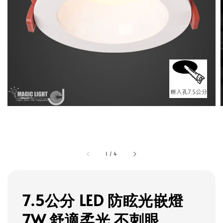
1
/
4
7.5公分 LED 防眩光嵌燈
7W 舒適柔光 不刺眼