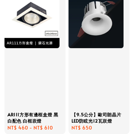
AR111方形有邊框盒燈 黑
【9.5公分】歐司朗晶片
白配色 白框崁燈
LED防眩光12瓦崁燈
Regular
NT$ 460
-
NT$ 610
Regular
NT$ 650