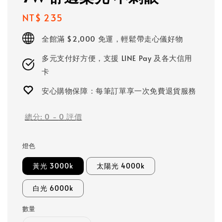
Regular
NT$ 235
price
全館滿 $2,000 免運，輕鬆帶走心儀好物
多元支付好方便，支援 LINE Pay 及各大信用
卡
安心購物保障：每筆訂單享一次免費退貨服務
總分:
0
-
0
評價
燈色
黃光 3000k
太陽光 4000k
白光 6000k
數量