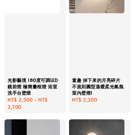
光影藝境 180度可調LED
童趣 掉下來的月亮碎片
鏡前燈 極簡畫框燈 浴室
不規則圓型溫暖柔光氣氛
洗手台壁燈
室內壁燈I
Regular
NT$ 2,500
-
NT$
Regular
NT$ 2,200
price
2,700
price