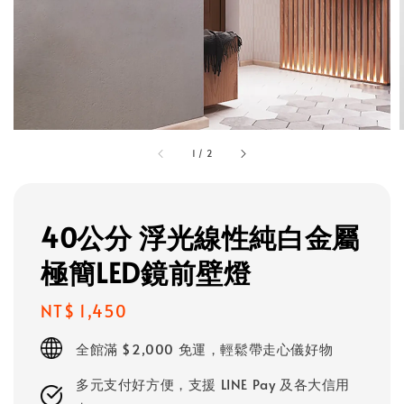
1
/
2
40公分 浮光線性純白金屬
極簡LED鏡前壁燈
Regular
NT$ 1,450
price
全館滿 $2,000 免運，輕鬆帶走心儀好物
多元支付好方便，支援 LINE Pay 及各大信用