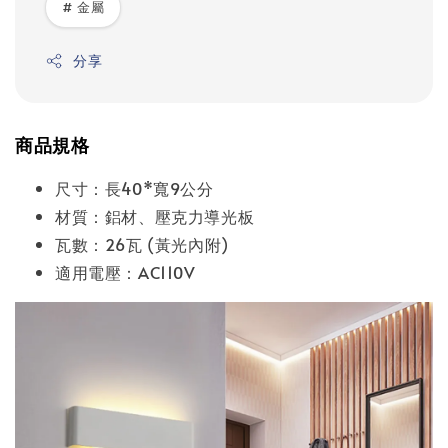
# 金屬
分享
商品規格
尺寸：長40*寬9公分
材質：鋁材、壓克力導光板
瓦數：26瓦 (黃光內附)
適用電壓：AC110V