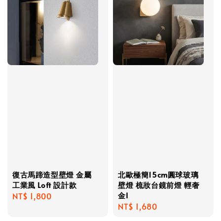
復古馬蹄造型壁燈 金屬
北歐極簡15cm圓球玻璃
工業風 Loft 設計款
壁燈 梳妝台鏡前燈 輕奢
金I
Regular
NT$ 1,800
Regular
NT$ 1,680
price
price