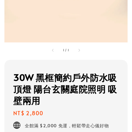
1
/
1
30W 黑框簡約戶外防水吸
頂燈 陽台玄關庭院照明 吸
壁兩用
Regular
NT$ 2,800
price
全館滿 $2,000 免運，輕鬆帶走心儀好物