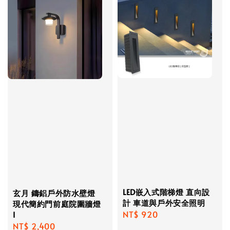
LED嵌入式階梯燈 直向設
玄月 鑄鋁戶外防水壁燈
計 車道與戶外安全照明
現代簡約門前庭院圍牆燈
Regular
NT$ 920
I
Regular
NT$ 2,400
price