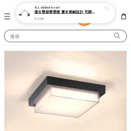
有人
added to cart
復古雙節臂壁燈 實木黃銅設計 可調式工作閱讀燈
3 小時前
搜尋