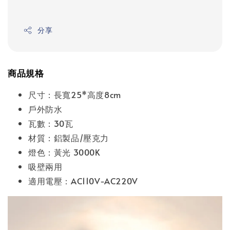
分享
商品規格
尺寸：長寬25*高度8cm
戶外防水
瓦數：30瓦
材質：鋁製品/壓克力
燈色：黃光 3000K
吸壁兩用
適用電壓：AC110V-AC220V