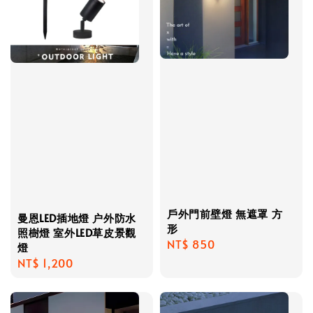
戶外門前壁燈 無遮罩 方
曼恩LED插地燈 户外防水
形
照樹燈 室外LED草皮景觀
Regular
NT$ 850
燈
price
Regular
NT$ 1,200
price