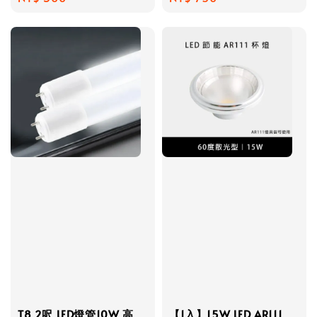
price
price
T8 2呎 LED燈管10W 高
【1入】15W LED AR111