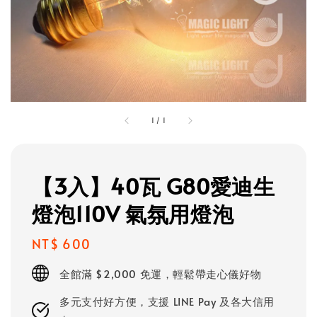
1
/
1
【3入】40瓦 G80愛迪生
燈泡110V 氣氛用燈泡
Regular
NT$ 600
price
全館滿 $2,000 免運，輕鬆帶走心儀好物
多元支付好方便，支援 LINE Pay 及各大信用