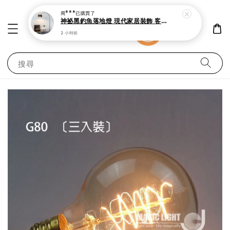
周***
已購買了
神祕黑釣魚落地燈 現代家居裝飾 客廳 書房與臥室立燈
2 小時前
搜尋