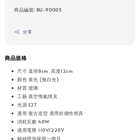
商品編號: BU-90005
分享
商品規格
尺寸 直徑8cm 高度12cm
顏色 黃光 (無白光)
材質 玻璃
工藝 真空惰氣填充
光源 E27
適用 復古造型 適用於個性燈具
消耗瓦數 40W
適用電壓 110V/220V
鎢絲燈泡保固一個月