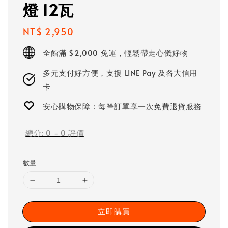
燈 12瓦
Regular
NT$ 2,950
price
全館滿 $2,000 免運，輕鬆帶走心儀好物
多元支付好方便，支援 LINE Pay 及各大信用
卡
安心購物保障：每筆訂單享一次免費退貨服務
總分:
0
-
0
評價
數量
立即購買