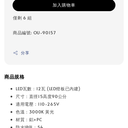
加入購物車
僅剩 6 組
商品編號: OU-90157
分享
商品規格
LED瓦數：12瓦 (LED燈板已內建)
尺寸：直徑15高度90公分
適用電壓：110-265V
色溫：3000K 黃光
材質：鋁+PC
防水IP值：54