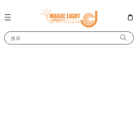
有人
added to cart
【1入】7瓦 AR70燈泡 聚光型
44 分鐘前
搜尋