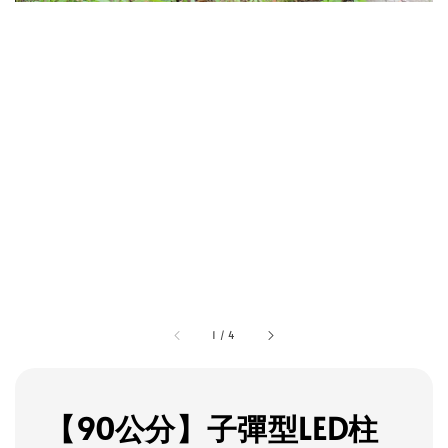
1
/
4
【90公分】子彈型LED柱