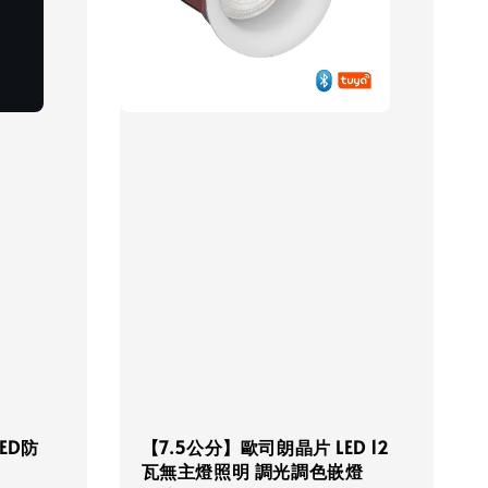
ED防
【7.5公分】歐司朗晶片 LED 12
瓦無主燈照明 調光調色嵌燈