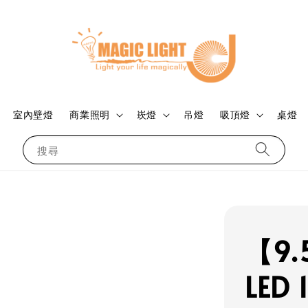
室內壁燈
商業照明
崁燈
吊燈
吸頂燈
桌燈
搜尋
【9
LED