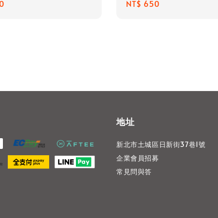
r
0
Regular
NT$ 650
price
地址
新北市土城區日新街37巷1號
企業會員招募
常見問與答