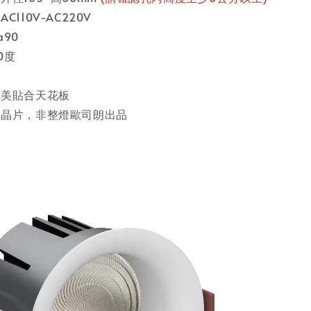
C110V-AC220V
90
0度
完美貼合天花板
朗晶片，非整燈歐司朗出品