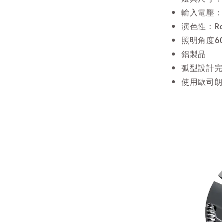
輸入電壓：A
演色性：Ra
照明角度6
鋁製品
弧型設計
使用歐司