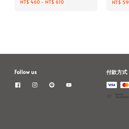
Regular
NT$ 460
-
NT$ 610
Regula
NT$ 59
price
price
Follow us
付款方式