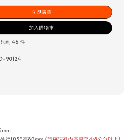
立即購買
加入購物車
 只剩 46 件
-90124
瓦
5mm
外徑105*高80mm
(請確認孔內高度至少8公分以上)