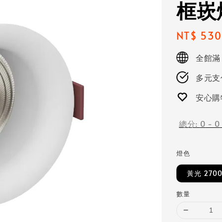
框崁
Regular
NT$ 530
price
全館滿
多元支付
安心購
總分:
0
-
0
燈色
黃光 2700
數量