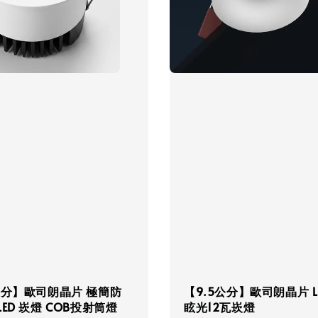
公分】歐司朗晶片 極簡防
【9.5公分】歐司朗晶片 L
LED 崁燈 COB投射筒燈
眩光12瓦崁燈