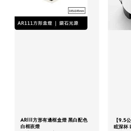
AR111方形有邊框盒燈 黑白配色
【9.5
白框崁燈
眩深杯 