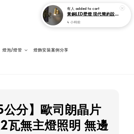
有人
added to cart
黃銅LED壁燈 現代簡約設計 5W
4 小時前
登入
購物車
燈泡/燈管
燈飾安裝案例分享
.5公分】歐司朗晶片
 12瓦無主燈照明 無邊