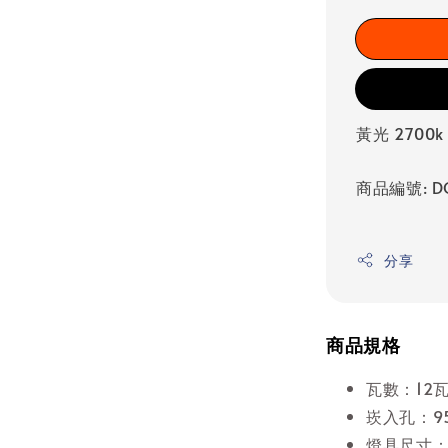
黃光 2700k
商品編號: DO
分享
商品規格
瓦數：12
崁入孔：9
燈具尺寸：