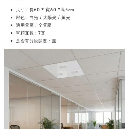
尺寸：長60 * 寬60 *高5cm
燈色：白光 / 太陽光 / 黃光
適用電壓：全電壓
單顆瓦數：7瓦
是否有分段開關：無