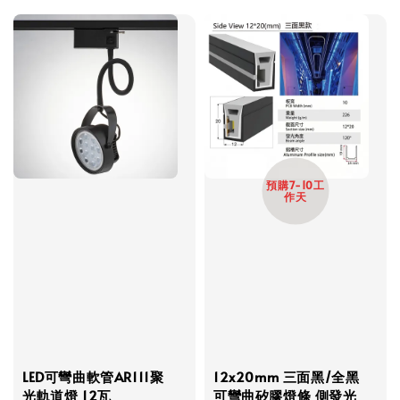
預購7-10工
作天
LED可彎曲軟管AR111聚
12x20mm 三面黑/全黑
光軌道燈 12瓦
可彎曲矽膠燈條 側發光