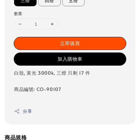
三燈
四燈
五燈
數量
立即購買
加入購物車
白殼, 黃光 3000k, 三燈 只剩 17 件
商品編號: CO-90107
分享
商品規格