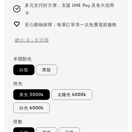
多元支付好方便，支援 LINE Pay 及各大信用
卡
安心購物保障：每筆訂單享一次免費退貨服務
總分:
0
-
0
評價
本體顏色
白殼
黑殼
燈色
黃光 3000k
太陽光 4000k
白光 6000k
燈數