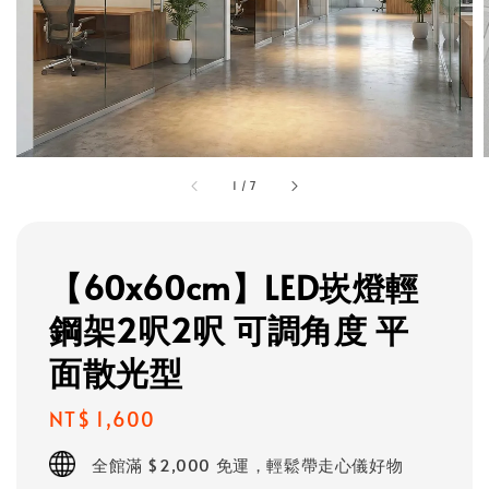
1
/
7
【60x60cm】LED崁燈輕
鋼架2呎2呎 可調角度 平
面散光型
Regular
NT$ 1,600
price
全館滿 $2,000 免運，輕鬆帶走心儀好物