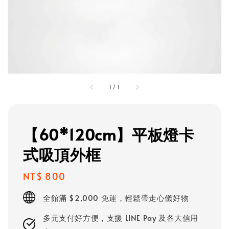
1
/
1
【60*120cm】平板燈卡
式吸頂外框
Regular
NT$ 800
price
全館滿 $2,000 免運，輕鬆帶走心儀好物
多元支付好方便，支援 LINE Pay 及各大信用