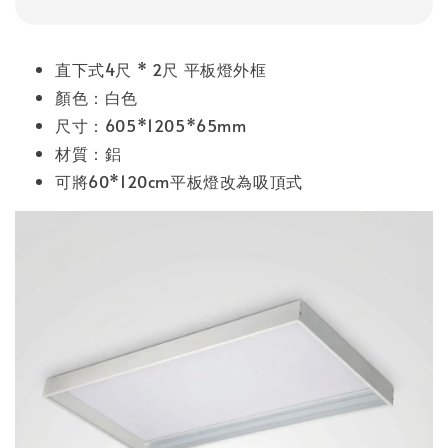
直下式4尺 * 2尺 平板燈外框
顏色：白色
尺寸：605*1205*65mm
材質：鋁
可將60*120cm平板燈改為吸頂式