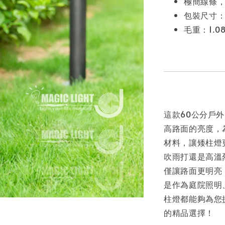
極簡線條
包裝尺寸：1
毛重：1.0
這款60公分戶外
高路面的亮度，
材料，讓矮柱燈
吹雨打還是高溫
僅讓路面更明亮
是作為庭院照明
柱燈都能夠為您
的精品選擇！