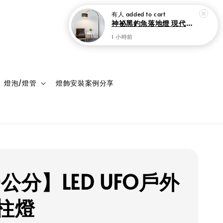
登入
購物車
燈泡/燈管
燈飾安裝案例分享
公分】LED UFO戶外
柱燈