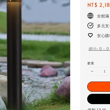
Regular
NT$ 2,1
price
全館滿
多元支付
安心購
總分:
0
-
0
數量
僅剩 12 組