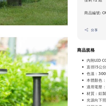
商品編號: OU
分享
商品規格
內附LED C
直徑15公
色溫：300
本體顏色
適用電壓：1
材質：鋁
光源向下