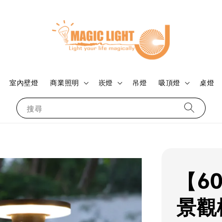
室內壁燈
商業照明
崁燈
吊燈
吸頂燈
桌燈
搜尋
【60
景觀