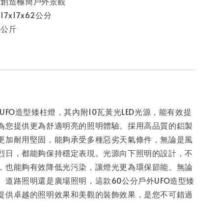
，創造極簡戶外景觀
7x17x62公分
8公斤
UFO造型矮柱燈，其內附10瓦黃光LED光源，能有效提
為您提供更為舒適明亮的照明體驗。採用高品質的鋁製
更加耐用堅固，能夠承受多種惡劣天氣條件，無論是風
烈日，都能夠保持穩定表現。光源向下照明的設計，不
，也能夠有效降低光污染，讓燈光更為環保節能。無論
、道路照明還是廣場照明，這款60公分戶外UFO造型矮
提供卓越的照明效果和美觀的裝飾效果，是您不可錯過