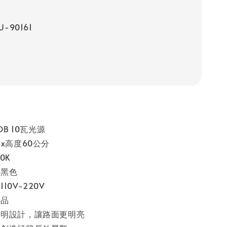
-90161
OB 10瓦光源
分x高度60公分
0K
：黑色
10V-220V
製品
照明設計，讓路面更明亮