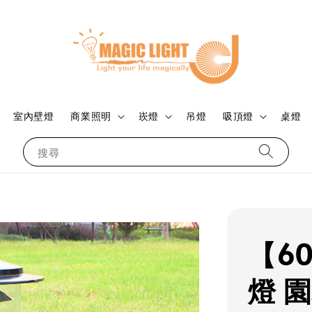
室內壁燈
商業照明
崁燈
吊燈
吸頂燈
桌燈
搜尋
【6
燈 