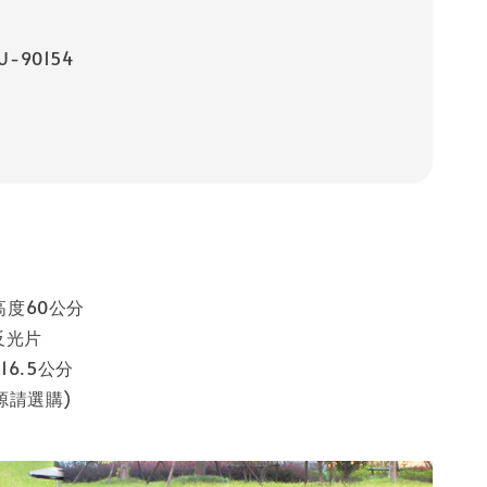
-90154
 高度60公分
反光片
6.5公分
光源請選購)