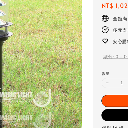
Regular
NT$ 1,0
price
全館滿
多元支付
安心購
總分:
0
-
0
數量
僅剩 16 組