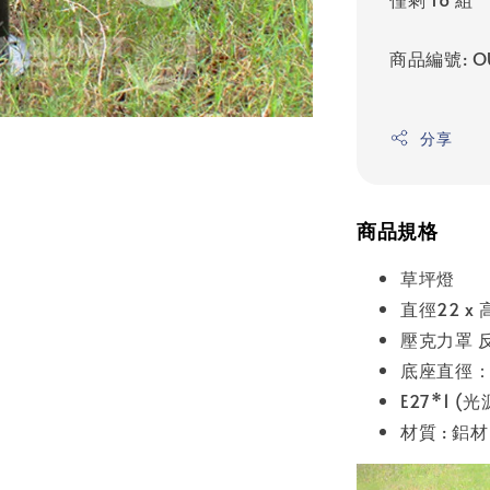
商品編號: OU
分享
商品規格
草坪燈
直徑22 x
壓克力罩 
底座直徑：1
E27*1 (
材質 : 鋁材