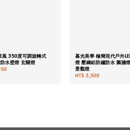
風 350度可調旋轉式
暮光美學 極簡現代戶外LE
外防水壁燈 玄關燈
燈 壓鑄鋁防鏽防水 圍牆燈
景觀燈
r
850
Regular
NT$ 3,500
price