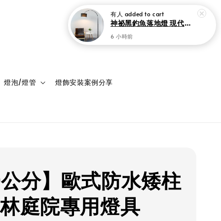
6 小時前
登入
購物車
燈泡/燈管
燈飾安裝案例分享
0公分】歐式防水矮柱
園林庭院專用燈具