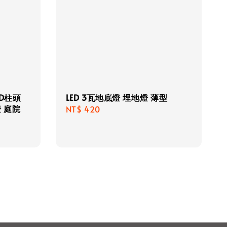
D柱頭
LED 3瓦地底燈 埋地燈 薄型
 庭院
Regular
NT$ 420
price