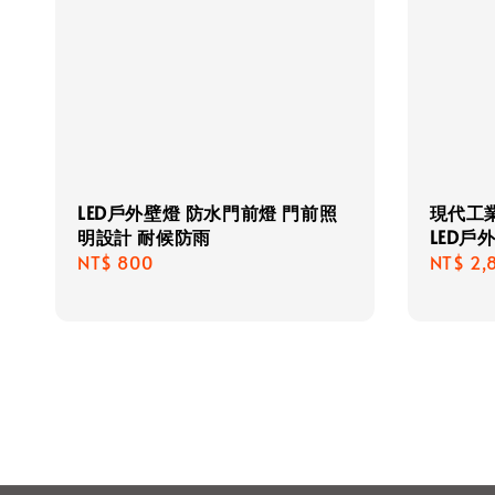
LED戶外壁燈 防水門前燈 門前照
現代工業
明設計 耐候防雨
LED戶
Regular
NT$ 800
Regula
NT$ 2,
price
price