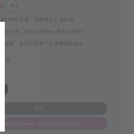
00
售完
 $2,000 免運，輕鬆帶走心儀好物
好方便，支援 LINE Pay 及各大信用卡
物保障：每筆訂單享一次免費退貨服務
評價
7
售完
只需要填寫email，商品到貨即刻通知您