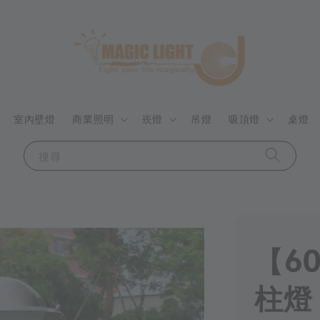
室內壁燈
商業照明
崁燈
吊燈
吸頂燈
桌燈
搜尋
【6
柱燈