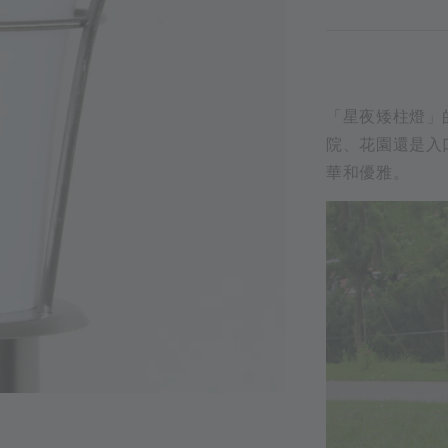
「星夜矮柱燈」
院、花園還是入
華和優雅。