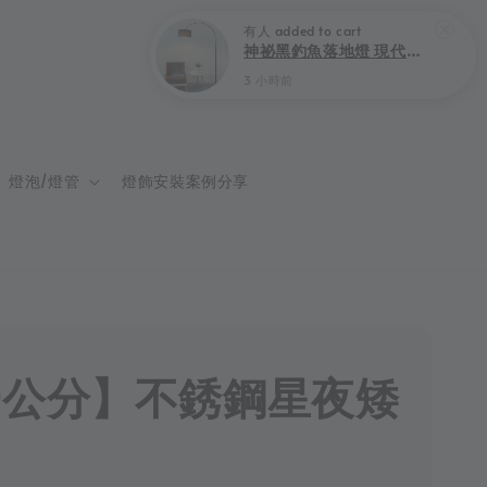
登入
購物車
燈泡/燈管
燈飾安裝案例分享
0公分】不銹鋼星夜矮