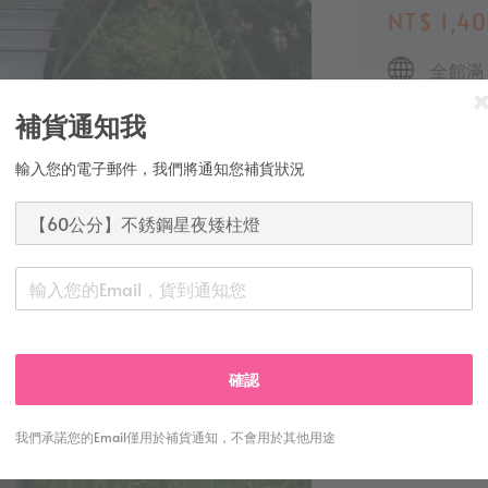
Regular
NT$ 1,4
price
全館滿
多元支付
補貨通知我
安心購
輸入您的電子郵件，我們將通知您補貨狀況
總分:
0
-
0
sku
OU-9016
確認
我們承諾您的Email僅用於補貨通知，不會用於其他用途