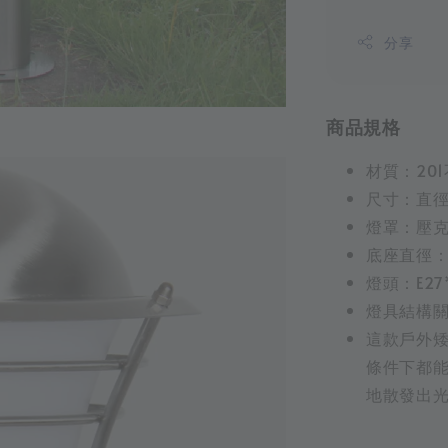
分享
商品規格
材質：20
尺寸：直徑
燈罩：壓
底座直徑：
燈頭：E27
燈具結構關
這款戶外
條件下都
地散發出