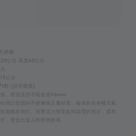
1不銹鋼
20公分 高度60公分
克力
13公分
*1顆 (請另選購)
係，燈泡直徑不能超過46mm
矮柱燈以堅固的不銹鋼為主要材質，確保其在各種天氣
能抵御風吹雨打。而壓克力燈罩如同晶瑩的寶石，柔和
光芒，營造出迷人的照明效果。