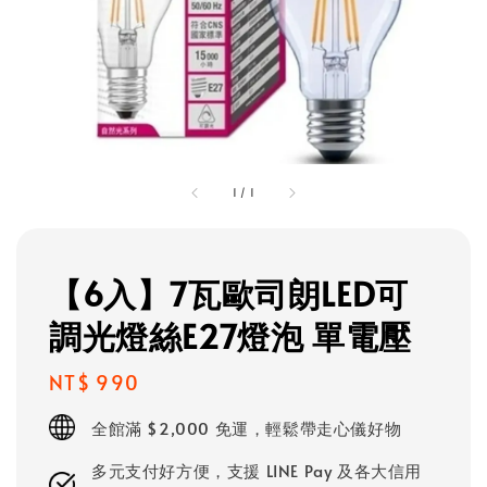
1
/
1
【6入】7瓦歐司朗LED可
調光燈絲E27燈泡 單電壓
Regular
NT$ 990
price
全館滿 $2,000 免運，輕鬆帶走心儀好物
多元支付好方便，支援 LINE Pay 及各大信用