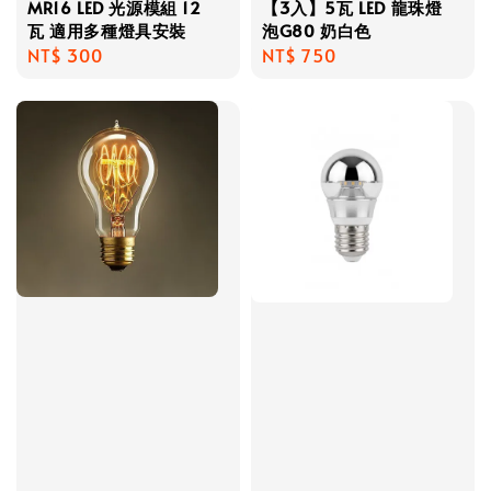
MR16 LED 光源模組 12
【3入】5瓦 LED 龍珠燈
瓦 適用多種燈具安裝
泡G80 奶白色
Regular
NT$ 300
Regular
NT$ 750
price
price