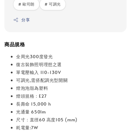
# 歐司朗
# 可調光
分享
商品規格
全周光300度發光
復古裝飾照明理想之選
單電壓輸入 110-130V
可調光,需搭配調光型開關
燈泡泡殼為塑料
燈頭規格：E27
長壽命 15,000 h
光通量 650lm
尺寸：直徑60 高度105 (mm)
耗電量:7W