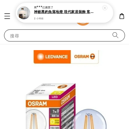
周***
已購買了
神祕黑釣魚落地燈 現代家居裝飾 客廳 書房與臥室立燈
2 小時前
搜尋