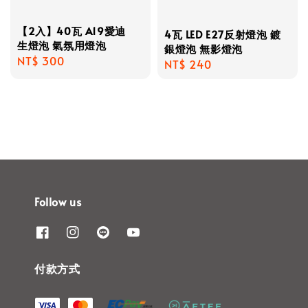
【2入】40瓦 A19愛迪
4瓦 LED E27反射燈泡 鍍
生燈泡 氣氛用燈泡
銀燈泡 無影燈泡
Regular
NT$ 300
Regular
NT$ 240
price
price
Follow us
付款方式