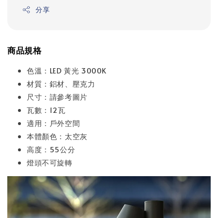
分享
商品規格
色溫：LED 黃光 3000K
材質：鋁材、壓克力
尺寸：請參考圖片
瓦數：12瓦
適用：戶外空間
本體顏色：太空灰
高度：55公分
燈頭不可旋轉