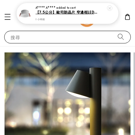
A**** A****
added to cart
【7.5公分】歐司朗晶片 窄邊框LED防眩崁燈 7瓦
1 小時前
搜尋