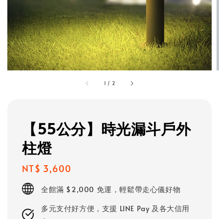
1
/
2
【55公分】時光漏斗戶外
柱燈
Regular
NT$ 3,600
price
全館滿 $2,000 免運，輕鬆帶走心儀好物
多元支付好方便，支援 LINE Pay 及各大信用