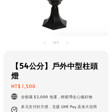
1
/
1
【54公分】戶外中型柱頭
燈
Regular
NT$ 1,500
price
全館滿 $2,000 免運，輕鬆帶走心儀好物
多元支付好方便，支援 LINE Pay 及各大信用