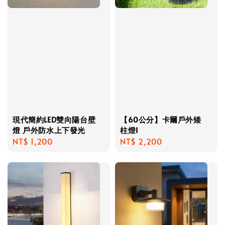
現代簡約LED雙向陽台壁
【60公分】卡爾戶外矮
燈 戶外防水上下發光
柱燈I
Regular
NT$ 1,200
Regular
NT$ 2,200
price
price