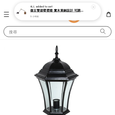
有人
added to cart
復古雙節臂壁燈 實木黃銅設計 可調式工作閱讀燈
5 小時前
搜尋