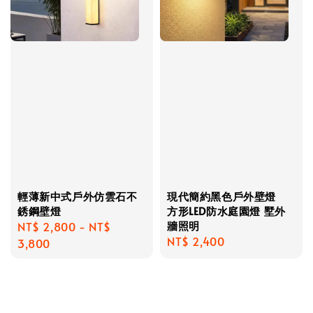
輕薄新中式戶外仿雲石不
現代簡約黑色戶外壁燈
銹鋼壁燈
方形LED防水庭園燈 墅外
牆照明
Regular
NT$ 2,800
-
NT$
Regular
NT$ 2,400
price
3,800
price