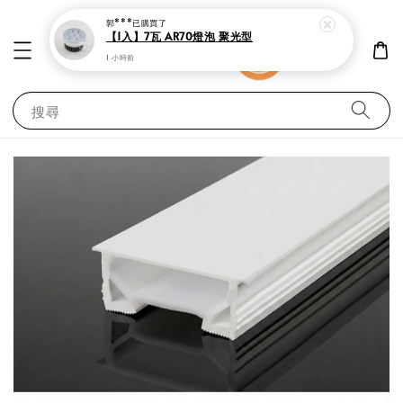
郭***
已購買了
【1入】7瓦 AR70燈泡 聚光型
1 小時前
搜尋