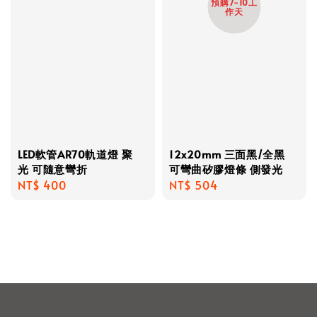
預購7-10工
作天
LED軟管AR70軌道燈 聚
12x20mm 三面黑/全黑
光 可隨意彎折
可彎曲矽膠燈條 側發光
Regular
NT$ 400
Regular
NT$ 504
price
price