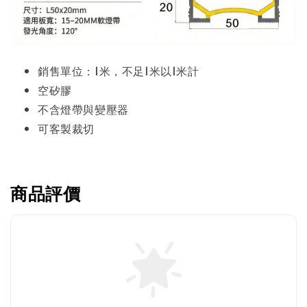
銷售單位：1米，不足1米以1米計
空矽膠
不含燈帶與變壓器
可客製裁切
商品評價