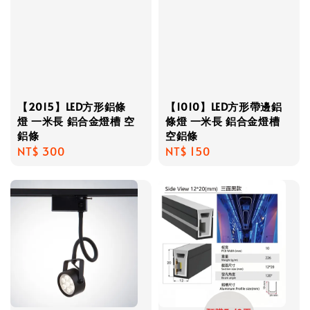
【2015】LED方形鋁條
【1010】LED方形帶邊鋁
燈 一米長 鋁合金燈槽 空
條燈 一米長 鋁合金燈槽
鋁條
空鋁條
Regular
NT$ 300
Regular
NT$ 150
price
price