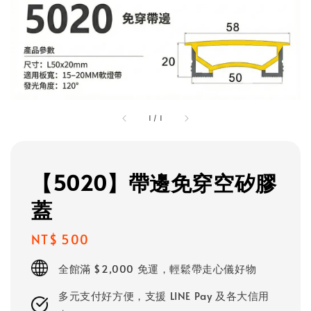
1
/
1
【5020】帶邊免穿空矽膠
蓋
Regular
NT$ 500
price
全館滿 $2,000 免運，輕鬆帶走心儀好物
多元支付好方便，支援 LINE Pay 及各大信用