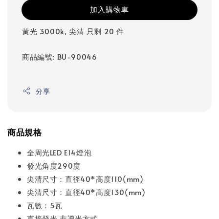
加入購物車
黃光 3000k, 尖清 只剩 20 件
商品編號: BU-90046
分享
商品規格
全周光LED E14燈泡
發光角度290度
尖清尺寸：直徑40*高度110(mm)
尖清尺寸：直徑40*高度130(mm)
瓦數：5瓦
直接發光 非導光方式