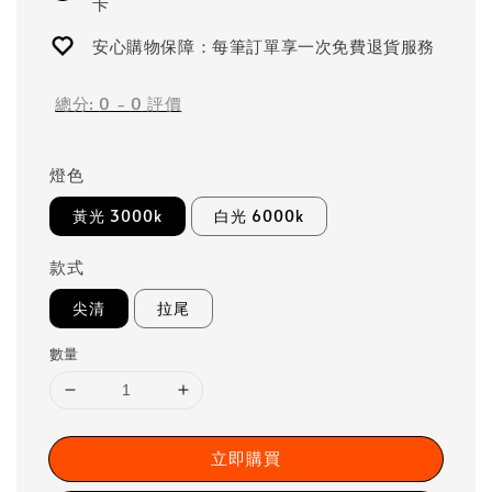
卡
安心購物保障：每筆訂單享一次免費退貨服務
總分:
0
-
0
評價
燈色
黃光 3000k
白光 6000k
款式
尖清
拉尾
數量
立即購買