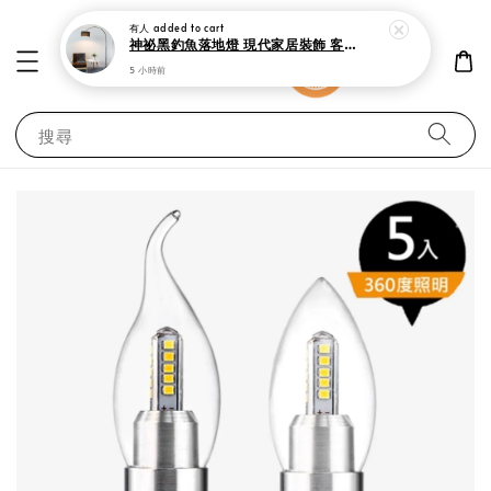
有人
added to cart
神祕黑釣魚落地燈 現代家居裝飾 客廳 書房與臥室立燈
5 小時前
搜尋