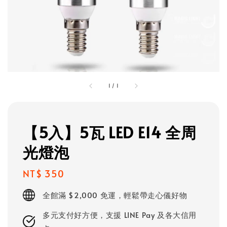
1
/
1
【5入】5瓦 LED E14 全周
光燈泡
Regular
NT$ 350
price
全館滿 $2,000 免運，輕鬆帶走心儀好物
多元支付好方便，支援 LINE Pay 及各大信用