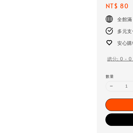
Regular
NT$ 80
price
全館滿
多元支付
安心購
總分:
0
-
0
數量