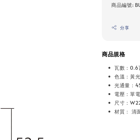
商品編號: BU
分享
商品規格
瓦數：0.6
色溫：黃光 
光通量：45
電壓：單電壓
尺寸：W22
材質： 清