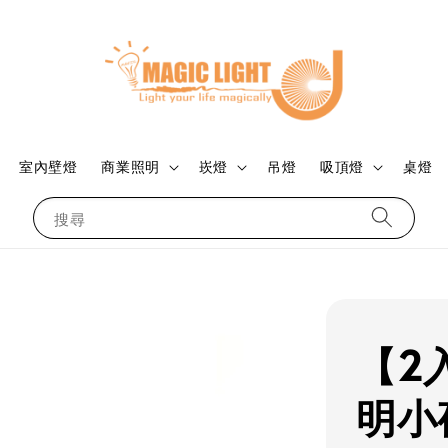
室內壁燈
商業照明
崁燈
吊燈
吸頂燈
桌燈
搜尋
【2入
明小