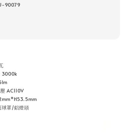
-90079
瓦
3000k
lm
 AC110V
mm*H53.5mm
面球罩/鋁燈頭