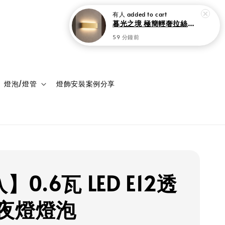
有人
added to cart
暮光之境 極簡輕奢拉絲金LED 壁燈 上下雙向發光
59 分鐘前
登入
購物車
燈泡/燈管
燈飾安裝案例分享
】0.6瓦 LED E12透
夜燈燈泡